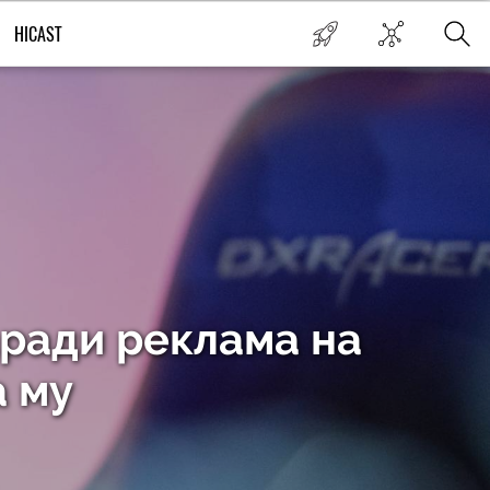
HICAST
аради реклама на
а му