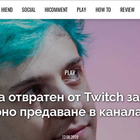
HIEND
SOCIAL
HICOMMENT
PLAY
HOW TO
REVIEW
PLAY
a отвратен от Twitch з
но предаване в канал
12.08.2019