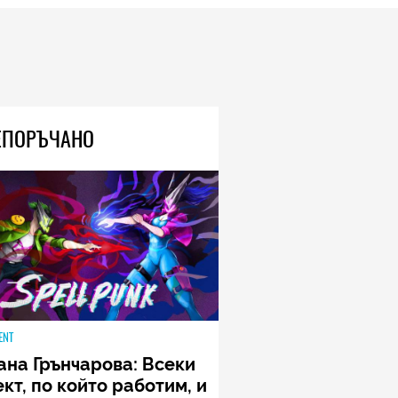
TECH
Книгите, създадени от ИИ, вече
са 33 процента от новите
попълнения в класациите за
бестселъри, а приходите на
човешките автори намаляват
04.08.2026
ЕПОРЪЧАНО
TECH
Моделите iPhone 18 Pro може
да струват до 300 долара
повече
04.08.2026
ENT
ана Грънчарова: Всеки
кт, по който работим, и