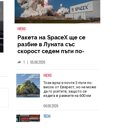
HIEND
Ракета на SpaceX ще се
разбие в Луната със
скорост седем пъти по-
голяма от скоростта на
1
|
05.08.2026
звука
HIEND
Този връх е почти 3 пъти по-
висок от Еверест, но не може
да го усетите, защото се
издига в рамките на 600 км
04.08.2026