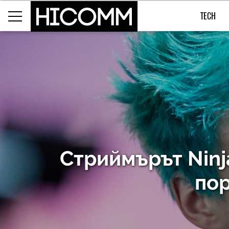
TECH
Стриймърът Ninj
пор