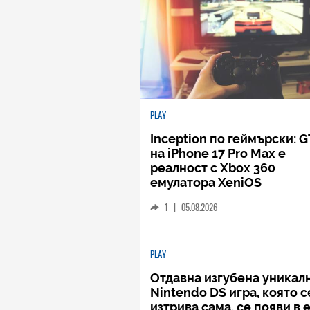
PLAY
Inception по геймърски: G
на iPhone 17 Pro Max е
реалност с Xbox 360
емулатора XeniOS
1
|
05.08.2026
PLAY
Отдавна изгубена уникал
Nintendo DS игра, която с
изтрива сама, се появи в 