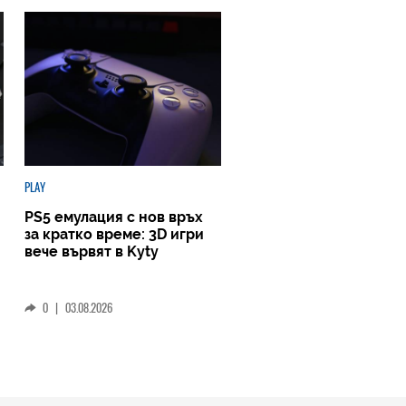
PLAY
PS5 емулация с нов връх
за кратко време: 3D игри
вече вървят в Kyty
0
|
03.08.2026