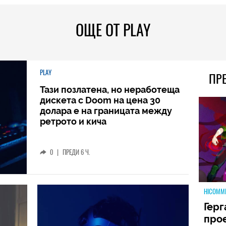
ОЩЕ ОТ PLAY
PLAY
ПР
Тази позлатена, но неработеща
дискета с Doom на цена 30
долара е на границата между
ретрото и кича
0
|
ПРЕДИ 6 Ч.
HICOMM
Герг
прое