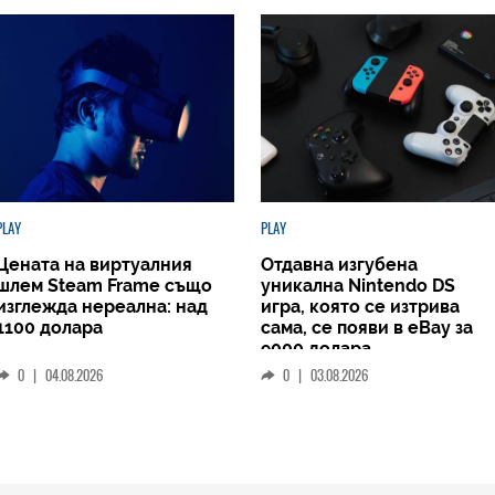
PLAY
PLAY
Цената на виртуалния
Отдавна изгубена
шлем Steam Frame също
уникална Nintendo DS
изглежда нереална: над
игра, която се изтрива
1100 долара
сама, се появи в eBay за
9000 долара
0
|
04.08.2026
0
|
03.08.2026