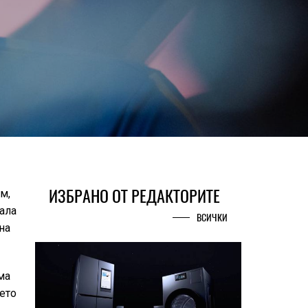
ИЗБРАНО ОТ РЕДАКТОРИТЕ
м,
ала
ВСИЧКИ
на
ма
оето