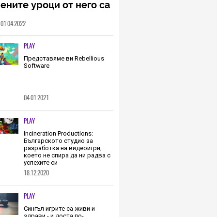
ените уроци от него са
менна част от пътя,
01.04.2022
о трябва да извървим
о екип (ИНТЕРВЮ)
PLAY
Представяме ви Rebellious
Software
04.01.2021
PLAY
Incineration Productions:
Българското студио за
разработка на видеоигри,
което не спира да ни радва с
успехите си
18.12.2020
PLAY
Сингъл игрите са живи и
здрави - и доста по-