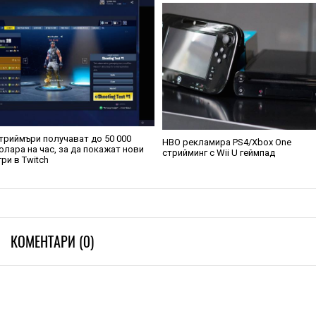
триймъри получават до 50 000
HBO рекламира PS4/Xbox One
олара на час, за да покажат нови
стрийминг с Wii U геймпад
гри в Twitch
КОМЕНТАРИ (0)