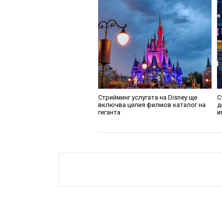
Стрийминг услугата на Disney ще
С
включва целия филмов каталог на
д
гиганта
и