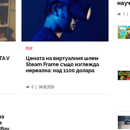
науч
неиз
1
|
койт
кат
PLAY
TA V
Цената на виртуалния шлем
Steam Frame също изглежда
нереална: над 1100 долара
0
|
04.08.2026
на
е
eBay