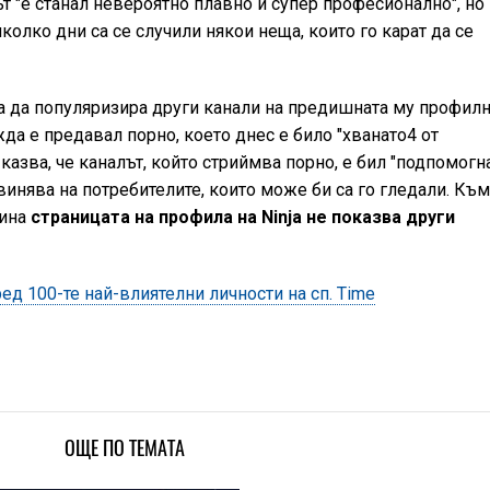
т "е станал невероятно плавно и супер професионално", но
колко дни са се случили някои неща, които го карат да се
а да популяризира други канали на предишната му профил
жда е предавал порно, което днес е било "хванато4 от
 казва, че каналът, който стриймва порно, е бил "подпомогна
звинява на потребителите, които може би са го гледали. Къ
вина
страницата на профила на Ninja не показва други
ред 100-те най-влиятелни личности на сп. Time
ОЩЕ ПО ТЕМАТА