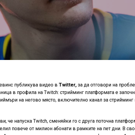
левинс публикува видео в
Twitter,
за да отговори на пробле
ница в профила на Twitch: стрийминг платформата е започн
риймъри на негово място, включително канал за стрийминг 
и, че напуска Twitch, сменяйки го с друга поточна платфор
елил повече от милион абонати в рамките на пет дни. В св