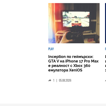
PLAY
Inception по геймърски:
GTA V на iPhone 17 Pro Max
е реалност с Xbox 360
емулатора XeniOS
1
|
05.08.2026