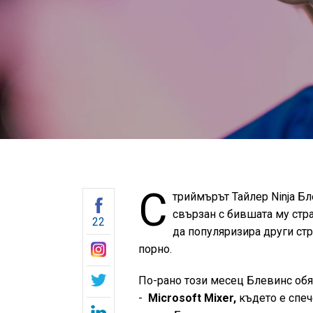
С
триймърът Тайлер Ninja Б
свързан с бившата му стра
22
да популяризира други ст
порно.
По-рано този месец Блевинс обяв
-
Microsoft Mixer,
където е спеч