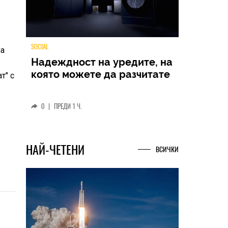
на
т" с
TECH
м
Samsung Galaxy Z Fold8
Ultra – ново име, познато
представяне
0
|
04.08.2026
НАЙ-ЧЕТЕНИ
ВСИЧКИ