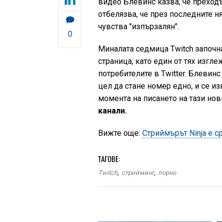
видео Блевинс казва, че преходъ
отбелязва, че през последните ня
чувства "изпързалян".
0
Миналата седмица Twitch започн
страница, като един от тях изгле
потребителите в Twitter. Блевинс
цел да стане номер едно, и се и
момента на писането на тази но
канали.
Вижте още:
Стриймърът Ninja е с
ТАГОВЕ:
Twitch
,
стрийминг
,
порно