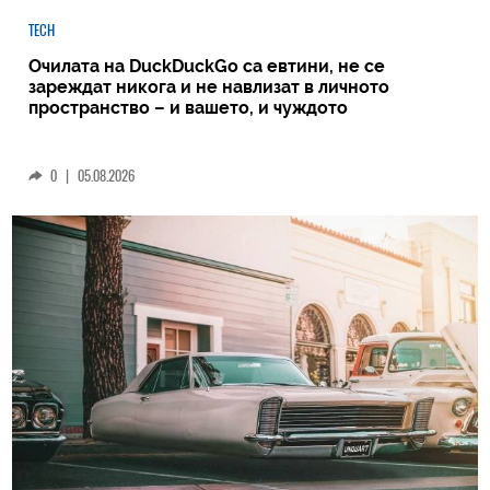
TECH
Очилата на DuckDuckGo са евтини, не се
зареждат никога и не навлизат в личното
пространство – и вашето, и чуждото
0
|
05.08.2026