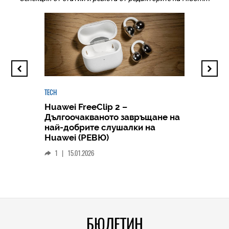
TECH
Huawei FreeClip 2 –
Дългоочакваното завръщане на
HICOMME
най-добрите слушалки на
Следв
Huawei (РЕВЮ)
смар
1
|
15.01.2026
личен
0
|
БЮЛЕТИН