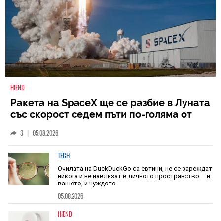
HIEND
Ракета на SpaceX ще се разбие в Луната
със скорост седем пъти по-голяма от
скоростта на звука
3
|
05.08.2026
TECH
Очилата на DuckDuckGo са евтини, не се зареждат
никога и не навлизат в личното пространство – и
вашето, и чуждото
05.08.2026
HIEND