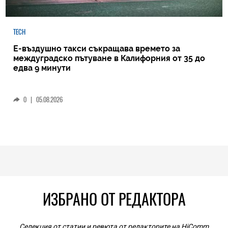
TECH
Е-въздушно такси съкращава времето за
междуградско пътуване в Калифорния от 35 до
едва 9 минути
0
|
05.08.2026
ИЗБРАНО ОТ РЕДАКТОРА
Селекция от статии и ревюта от редакторите на HiComm