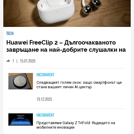
TECH
Huawei FreeClip 2 – Дългоочакваното
завръщане на най-добрите слушалки на
Huawei (РЕВЮ)
1
|
15.01.2026
HICOMMENT
Следващият голям скок: защо смартфонът ще
стане вашият личен AI център
19.12.2025
HICOMMENT
Представяме Galaxy Z TriFold: бъдещето на
мобилните иновации