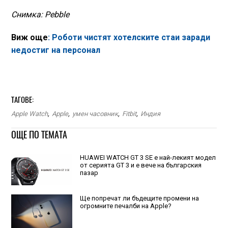
Снимка: Pebble
Виж още
: Роботи чистят хотелските стаи заради
недостиг на персонал
ТАГОВЕ:
Apple Watch
,
Apple
,
умен часовник
,
Fitbit
,
Индия
ОЩЕ ПО ТЕМАТА
HUAWEI WATCH GT 3 SE е най-лекият модел
от серията GT 3 и е вече на българския
пазар
Ще попречат ли бъдещите промени на
огромните печалби на Apple?