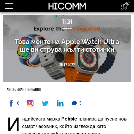
TECH
Това менте на Apple Watch Ultra
ще ви струва жълти стотинки
30.12.2022
АВТОР: ИВАН ПЪРВАНОВ
0
5
И
ндийската марка
Pebble
планира да пусне нов
смарт часовник, който изглежда като
крещяща кражба на отличителните