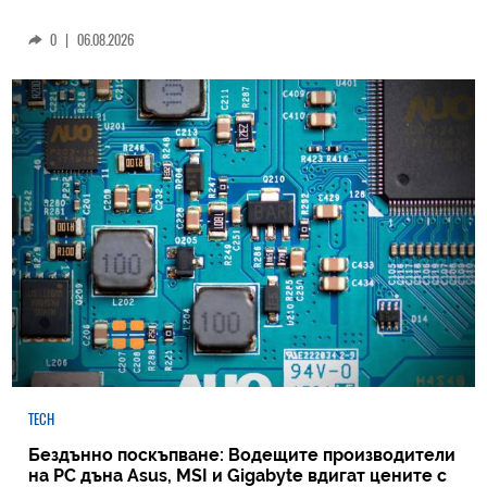
0
|
06.08.2026
TECH
Бездънно поскъпване: Водещите производители
на РС дъна Asus, MSI и Gigabyte вдигат цените с