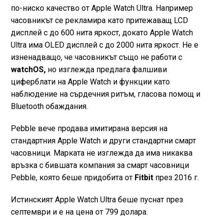
по-ниско качество от Apple Watch Ultra. Например
часовникът се рекламира като притежаващ LCD
дисплей с до 600 нита яркост, докато Apple Watch
Ultra има OLED дисплей с до 2000 нита яркост. Не е
изненадващо, че часовникът също не работи с
watchOS,
но изглежда предлага фалшиви
циферблати на Apple Watch и функции като
наблюдение на сърдечния ритъм, гласова помощ и
Bluetooth обаждания.
Pebble вече продава имитирана версия на
стандартния Apple Watch и други стандартни смарт
часовници. Марката не изглежда да има никаква
връзка с бившата компания за смарт часовници
Pebble, която беше придобита от
Fitbit
през 2016 г.
Истинският Apple Watch Ultra беше пуснат през
септември и е на цена от 799 долара.