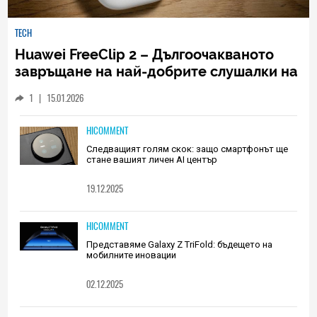
TECH
Huawei FreeClip 2 – Дългоочакваното
завръщане на най-добрите слушалки на
Huawei (РЕВЮ)
1
|
15.01.2026
HICOMMENT
Следващият голям скок: защо смартфонът ще
стане вашият личен AI център
19.12.2025
HICOMMENT
Представяме Galaxy Z TriFold: бъдещето на
мобилните иновации
02.12.2025