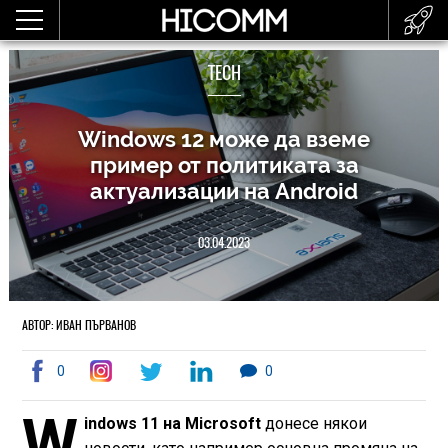
TECH
Windows 12 може да вземе
пример от политиката за
актуализации на Android
03.04.2023
АВТОР: ИВАН ПЪРВАНОВ
0
0
W
indows 11 на
Microsoft
донесе някои