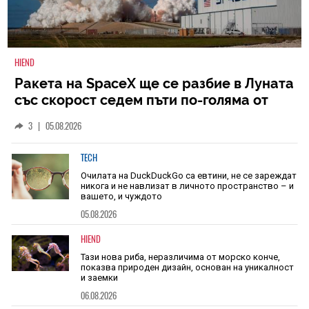
HIEND
Ракета на SpaceX ще се разбие в Луната
със скорост седем пъти по-голяма от
скоростта на звука
3
|
05.08.2026
TECH
Очилата на DuckDuckGo са евтини, не се зареждат
никога и не навлизат в личното пространство – и
вашето, и чуждото
05.08.2026
HIEND
Тази нова риба, неразличима от морско конче,
показва природен дизайн, основан на уникалност
и заемки
06.08.2026