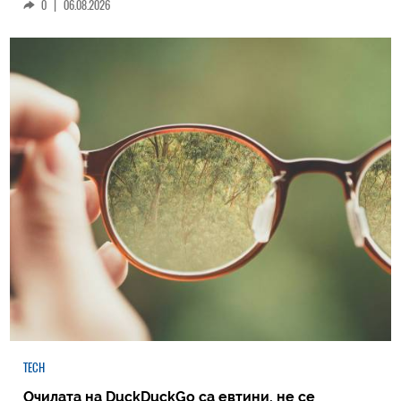
0
|
06.08.2026
TECH
Очилата на DuckDuckGo са евтини, не се