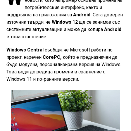
новости, като например основна промяна на
потребителския интерфейс, както и
поддръжка на приложения за
Android.
Сега доверен
източник твърди, че
Windows 12
ще се занимае със
системните актуализации и може да копира
Android
в това отношение.
Windows Central
съобщи, че Microsoft работи по
проект, наречен
CorePC,
който е предназначен да
бъде модулна, персонализирана версия на Windows.
Това води до редица промени в сравнение с
Windows 11 и по-ранните версии.