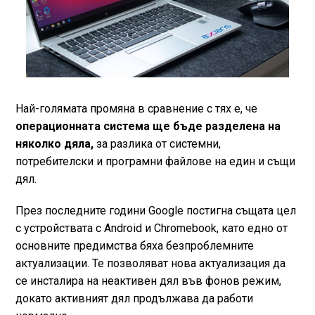
Най-голямата промяна в сравнение с тях е, че
операционната система ще бъде разделена на
няколко дяла,
за разлика от системни,
потребителски и програмни файлове на един и същи
дял.
През последните години Google постигна същата цел
с устройствата с Android и Chromebook, като едно от
основните предимства бяха безпроблемните
актуализации. Те позволяват нова актуализация да
се инсталира на неактивен дял във фонов режим,
докато активният дял продължава да работи