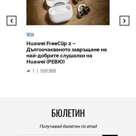
TECH
Huawei FreeClip 2 –
Дългоочакваното завръщане на
HICOMME
най-добрите слушалки на
Следв
Huawei (РЕВЮ)
смар
1
|
15.01.2026
личен
0
|
БЮЛЕТИН
Получавай бюлетин по email