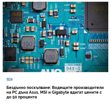
TECH
Бездънно поскъпване: Водещите производители
на РС дъна Asus, MSI и Gigabyte вдигат цените с
до 50 процента