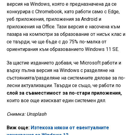
версия на Windows, която е предназначена да се
конкурира с Chromebook, като работи само с Edge,
уеб приложения, приложения за Android и
приложения на Office. Тази версия е насочена към
пазара на компютри за образование от нисък клас и
се твърди, че ще бъде с до 75% по-малка от
ориентирания към образованието Windows 11 SE.
За щастие изданието добавя, че Microsoft работи и
върху пълна версия на Windows с разделяне на
състоянията/разделяне на системните дялове за по-
лесни актуализации. Твърди се също, че работи по
слой за съвместимост за по-стари приложения,
които все още изискват един системен дял.
Снимка: Unsplash
Виж още:
Изтекоха някои от евентуалните