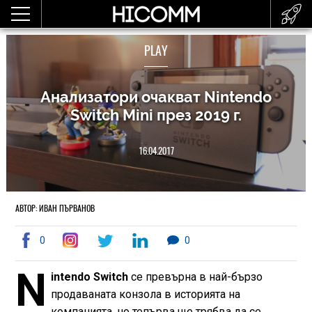
PLAY
Анализатори очакват Nintendo
Switch Mini през 2019 г.
16.04.2017
АВТОР: ИВАН ПЪРВАНОВ
0
0
N
intendo Switch
се превърна в най-бързо
продаваната конзола в историята на
компанията, но тепърва ще трябва да се