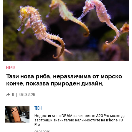
HIEND
Тази нова риба, неразличима от морско
конче, показва природен дизайн,
основан на уникалност и заемки
0
|
06.08.2026
TECH
Недостигът на DRAM за чиповете A20 Pro може да
застраши значително наличностите на iPhone 18
Pro