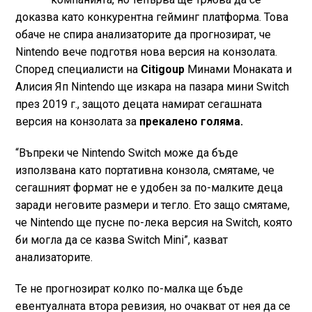
доказва като конкурентна гейминг платформа. Това
обаче не спира анализаторите да прогнозират, че
Nintendo вече подготвя нова версия на конзолата.
Според специалисти на
Сitigoup
Минами Монаката и
Алисия Яп Nintendo ще изкара на пазара мини Switch
през 2019 г., защото децата намират сегашната
версия на конзолата за
прекалено голяма.
“Въпреки че Nintendo Switch може да бъде
използвана като портативна конзола, смятаме, че
сегашният формат не е удобен за по-малките деца
заради неговите размери и тегло. Ето защо смятаме,
че Nintendo ще пусне по-лека версия на Switch, която
би могла да се казва Switch Mini”, казват
анализаторите.
Те не прогнозират колко по-малка ще бъде
евентуалната втора ревизия, но очакват от нея да се