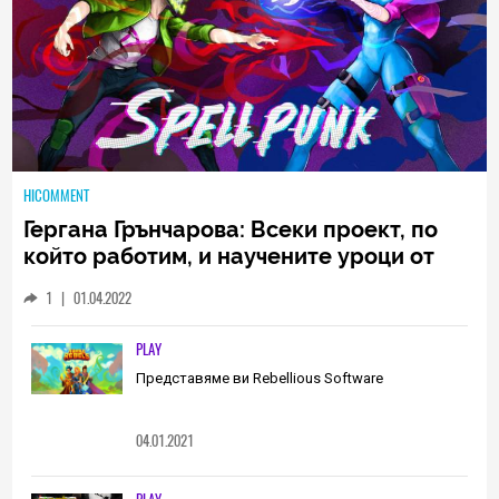
HICOMMENT
Гергана Грънчарова: Всеки проект, по
който работим, и научените уроци от
него са неизменна част от пътя, който
1
|
01.04.2022
трябва да извървим като екип
(ИНТЕРВЮ)
PLAY
Представяме ви Rebellious Software
04.01.2021