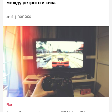
между ретрото и кича
0
|
06.08.2026
PLAY