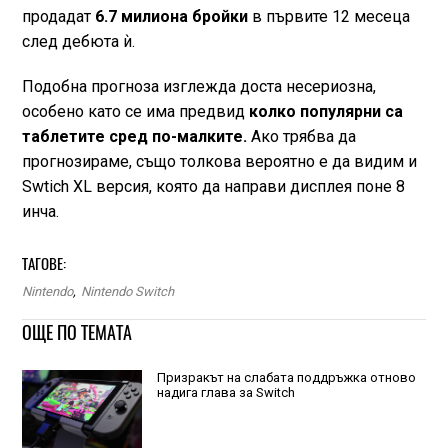
продадат
6.7 милиона бройки
в първите 12 месеца
след дебюта ѝ.
Подобна прогноза изглежда доста несериозна,
особено като се има предвид
колко популярни са
таблетите сред по-малките.
Ако трябва да
прогнозираме, също толкова вероятно е да видим и
Swtich XL версия, която да направи дисплея поне 8
инча.
ТАГОВЕ:
Nintendo
,
Nintendo Switch
ОЩЕ ПО ТЕМАТА
Призракът на слабата поддръжка отново
надига глава за Switch