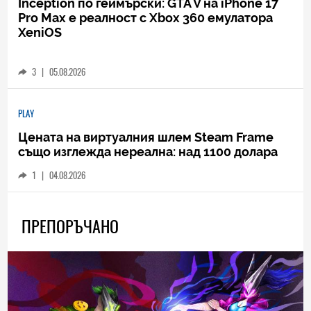
Inception по геймърски: GTA V на iPhone 17
Pro Max е реалност с Xbox 360 емулатора
XeniOS
3
|
05.08.2026
PLAY
Цената на виртуалния шлем Steam Frame
също изглежда нереална: над 1100 долара
1
|
04.08.2026
ПРЕПОРЪЧАНО