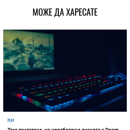
МОЖЕ ДА ХАРЕСАТЕ
PLAY
Тази позлатена, но неработеща дискета с Doom