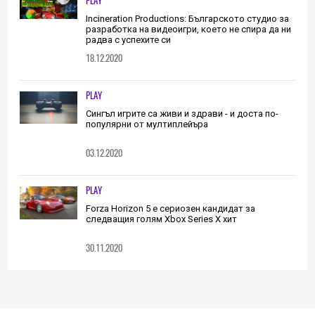
PLAY
Incineration Productions: Българското студио за
разработка на видеоигри, което не спира да ни
радва с успехите си
18.12.2020
PLAY
Сингъл игрите са живи и здрави - и доста по-
популярни от мултиплейъра
03.12.2020
PLAY
Forza Horizon 5 е сериозен кандидат за
следващия голям Xbox Series X хит
30.11.2020