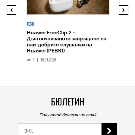
TECH
Huawei FreeClip 2 –
Дългоочакваното завръщане на
HICOMME
най-добрите слушалки на
Следв
Huawei (РЕВЮ)
смар
1
|
15.01.2026
личен
0
|
БЮЛЕТИН
Получавай бюлетин по email