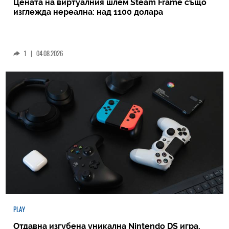
Цената на виртуалния шлем Steam Frame също
изглежда нереална: над 1100 долара
1
|
04.08.2026
PLAY
Отдавна изгубена уникална Nintendo DS игра,