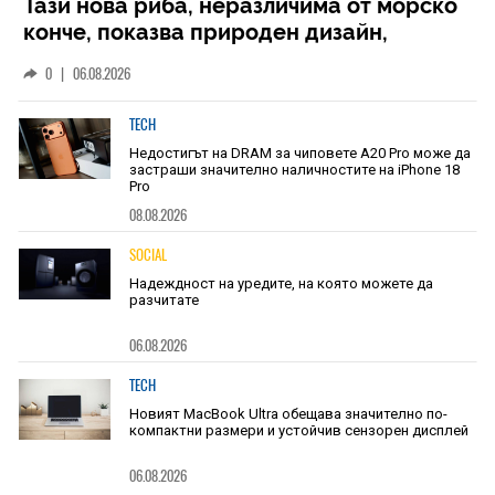
Тази нова риба, неразличима от морско
конче, показва природен дизайн,
основан на уникалност и заемки
0
|
06.08.2026
TECH
Недостигът на DRAM за чиповете A20 Pro може да
застраши значително наличностите на iPhone 18
Pro
08.08.2026
SOCIAL
Надеждност на уредите, на която можете да
разчитате
06.08.2026
TECH
Новият MacBook Ultra обещава значително по-
компактни размери и устойчив сензорен дисплей
06.08.2026