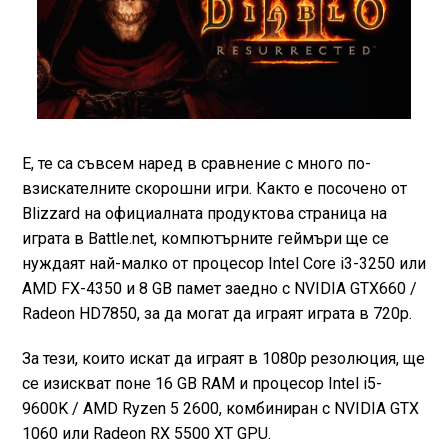
Е, те са съвсем наред в сравнение с много по-
взискателните скорошни игри. Както е посочено от
Blizzard на официалната продуктова страница на
играта в Battle.net, компютърните геймъри ще се
нуждаят най-малко от процесор Intel Core i3-3250 или
AMD FX-4350 и 8 GB памет заедно с NVIDIA GTX660 /
Radeon HD7850, за да могат да играят играта в 720p.
За тези, които искат да играят в 1080p резолюция, ще
се изискват поне 16 GB RAM и процесор Intel i5-
9600K / AMD Ryzen 5 2600, комбиниран с NVIDIA GTX
1060 или Radeon RX 5500 XT GPU.