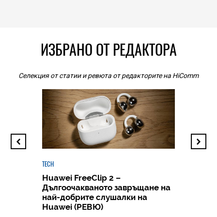
ИЗБРАНО ОТ РЕДАКТОРА
Селекция от статии и ревюта от редакторите на HiComm
TECH
Huawei FreeClip 2 –
Дългоочакваното завръщане на
HICOMME
най-добрите слушалки на
Следв
Huawei (РЕВЮ)
смар