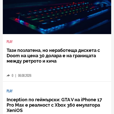
PLAY
Тази позлатена, но неработеща дискета с
Doom на цена 30 долара е на границата
между ретрото и кича
0
|
06.08.2026
PLAY
Inception по геймърски: GTA V на iPhone 17
Pro Max е реалност с Xbox 360 емулатора
XeniOS