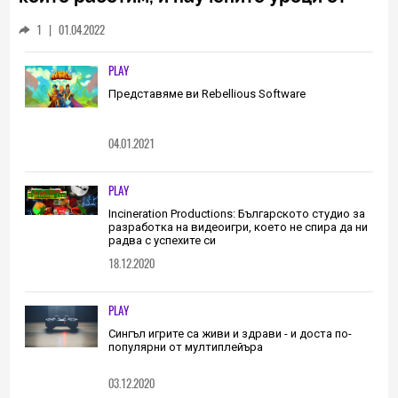
него са неизменна част от пътя, който
1
|
01.04.2022
трябва да извървим като екип
(ИНТЕРВЮ)
PLAY
Представяме ви Rebellious Software
04.01.2021
PLAY
Incineration Productions: Българското студио за
разработка на видеоигри, което не спира да ни
радва с успехите си
18.12.2020
PLAY
Сингъл игрите са живи и здрави - и доста по-
популярни от мултиплейъра
03.12.2020