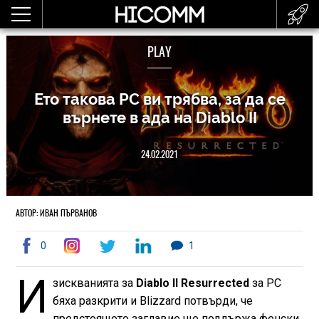
PLAY
Ето такова РС ви трябва, за да се
върнете в ада на Diablo II
24.02.2021
АВТОР: ИВАН ПЪРВАНОВ
0
1
И
зискванията за
Diablo II Resurrected
за PC
бяха разкрити и Blizzard потвърди, че
предстоящото заглавие ще поддържа фенски