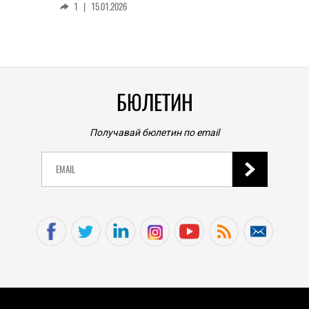
1
|
15.01.2026
личен
0
|
БЮЛЕТИН
Получавай бюлетин по email