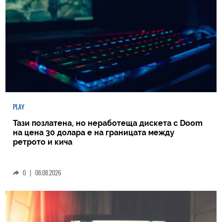
PLAY
Тази позлатена, но неработеща дискета с Doom
на цена 30 долара е на границата между
ретрото и кича
0
|
06.08.2026