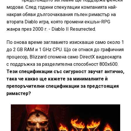
модове. След години спекулации компанията най-
накрая обяви дългоочаквания пълен римастър на
втората Diablo игра, която промени екшън-RPG
жанра през 2000 г. - Diablo II Resurrected.
По онова време заглавието изискваше само около 1
до 2 GB RAM и 1 GНz CPU. Що се отнася до графичния
процесор, Blizzard спомена само DirectX видеокарта
с поддръжка за разделителна способност 800x600.
Тези спецификации със сигурност звучат антично,
така че какво ще кажете за минималните ѝ
препоръчителни спецификации за предстоящия
римастер?