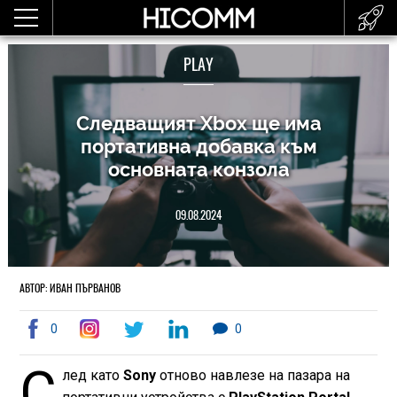
PLAY
Следващият Xbox ще има
портативна добавка към
основната конзола
09.08.2024
АВТОР: ИВАН ПЪРВАНОВ
0
0
С
лед като
Sony
отново навлезе на пазара на