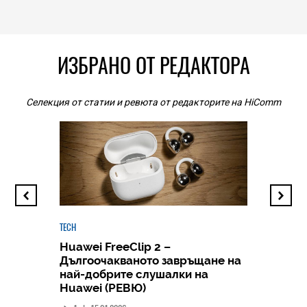
ИЗБРАНО ОТ РЕДАКТОРА
Селекция от статии и ревюта от редакторите на HiComm
TECH
Huawei FreeClip 2 –
Дългоочакваното завръщане на
HICOMME
най-добрите слушалки на
Следв
Huawei (РЕВЮ)
смар