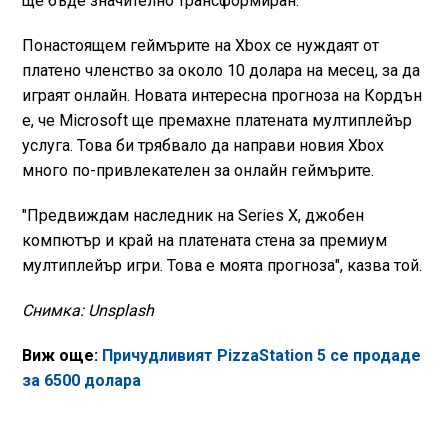
ще бъде значително трансформиран.
Понастоящем геймърите на Xbox се нуждаят от
платено членство за около 10 долара на месец, за да
играят онлайн. Новата интересна прогноза на Кордън
е, че Microsoft ще премахне платената мултиплейър
услуга. Това би трябвало да направи новия Xbox
много по-привлекателен за онлайн геймърите.
"Предвиждам наследник на Series X, джобен
компютър и край на платената стена за премиум
мултиплейър игри. Това е моята прогноза", казва той.
Снимка: Unsplash
Виж още:
Причудливият PizzaStation 5 се продаде
за 6500 долара