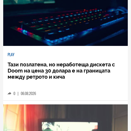
PLAY
Тази позлатена, но неработеща дискета с
Doom на цена 30 долара е на границата
между ретрото и кича
0
|
06.08.2026