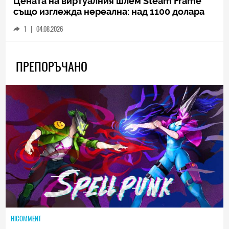
Цената на виртуалния шлем Steam Frame
също изглежда нереална: над 1100 долара
1
|
04.08.2026
ПРЕПОРЪЧАНО
HICOMMENT