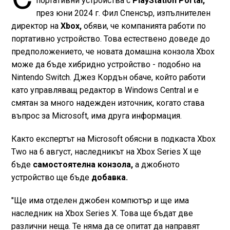
портативни устройства с
PlayStation Portal,
през юни 2024 г. Фил Спенсър, изпълнителен
директор на
Xbox,
обяви, че компанията работи по
портативно устройство. Това естествено доведе до
предположението, че новата домашна конзола Xbox
може да бъде хибридно устройство - подобно на
Nintendo Switch. Джез Кордън обаче, който работи
като управляващ редактор в Windows Central и е
смятан за много надежден източник, когато става
въпрос за Microsoft, има друга информация.
Както експертът на Microsoft обясни в подкаста Xbox
Two на 6 август, наследникът на Xbox Series X ще
бъде
самостоятелна конзола,
а джобното
устройство ще бъде
добавка.
"Ще има отделен джобен компютър и ще има
наследник на Xbox Series X. Това ще бъдат две
различни неща. Те няма да се опитат да направят