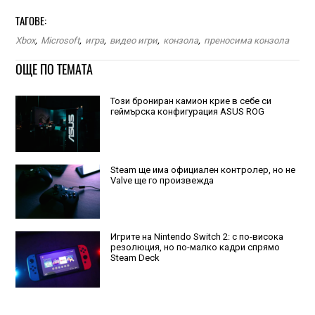
ТАГОВЕ:
Xbox
,
Microsoft
,
игра
,
видео игри
,
конзола
,
преносима конзола
ОЩЕ ПО ТЕМАТА
Този брониран камион крие в себе си
геймърска конфигурация ASUS ROG
Steam ще има официален контролер, но не
Valve ще го произвежда
Игрите на Nintendo Switch 2: с по-висока
резолюция, но по-малко кадри спрямо
Steam Deck