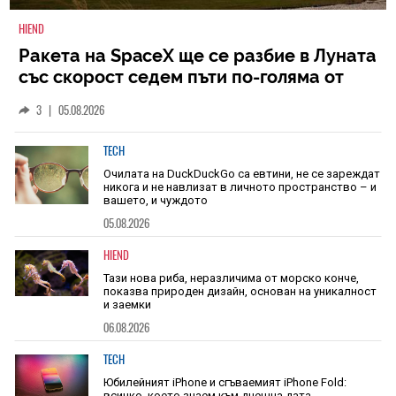
HIEND
Ракета на SpaceX ще се разбие в Луната
със скорост седем пъти по-голяма от
скоростта на звука
3
|
05.08.2026
TECH
Очилата на DuckDuckGo са евтини, не се зареждат
никога и не навлизат в личното пространство – и
вашето, и чуждото
05.08.2026
HIEND
Тази нова риба, неразличима от морско конче,
показва природен дизайн, основан на уникалност
и заемки
06.08.2026
TECH
Юбилейният iPhone и сгъваемият iPhone Fold:
всичко, което знаем към днешна дата