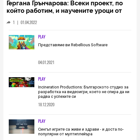
Гергана Грънчарова: Всеки проект, по
който работим, и научените уроци от
него са неизменна част от пътя, който
1
|
01.04.2022
трябва да извървим като екип
(ИНТЕРВЮ)
PLAY
Представяме ви Rebellious Software
04.01.2021
PLAY
Incineration Productions: Българското студио за
разработка на видеоигри, което не спира да ни
радва с успехите си
18.12.2020
PLAY
Сингъл игрите са живи и здрави - и доста по-
популярни от мултиплейъра