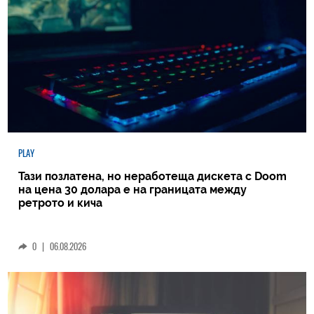
PLAY
Тази позлатена, но неработеща дискета с Doom
на цена 30 долара е на границата между
ретрото и кича
0
|
06.08.2026