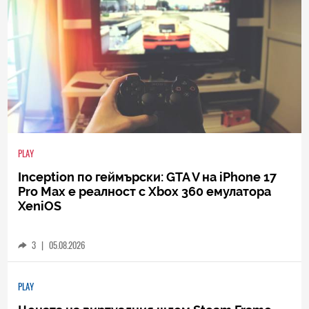
PLAY
Inception по геймърски: GTA V на iPhone 17
Pro Max е реалност с Xbox 360 емулатора
XeniOS
3
|
05.08.2026
PLAY