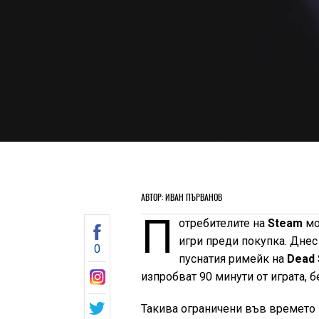
АВТОР: ИВАН ПЪРВАНОВ
П
отребителите на
Steam
мо
игри преди покупка. Днес
0
пуснатия римейк на
Dead 
изпробват 90 минути от играта, б
Такива ограничени във времето 