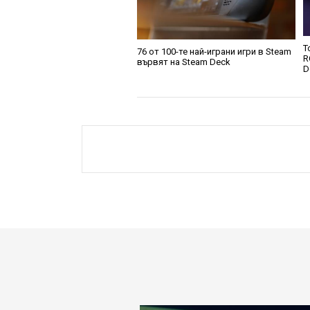
Т
76 от 100-те най-играни игри в Steam
R
вървят на Steam Deck
D