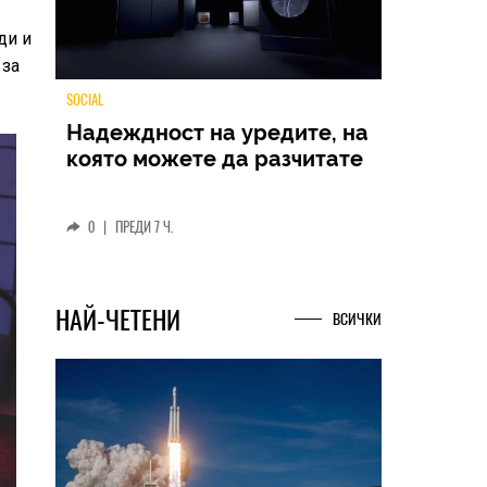
ди и
 за
TECH
Samsung Galaxy Z Fold8
Ultra – ново име, познато
представяне
0
|
04.08.2026
НАЙ-ЧЕТЕНИ
ВСИЧКИ