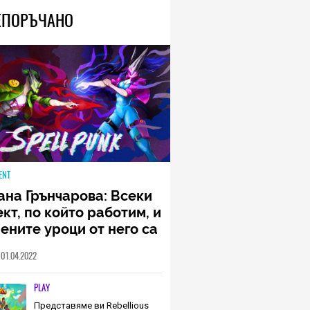
ЕПОРЪЧАНО
ENT
ана Грънчарова: Всеки
кт, по който работим, и
ените уроци от него са
менна част от пътя,
01.04.2022
о трябва да извървим
о екип (ИНТЕРВЮ)
PLAY
Представяме ви Rebellious