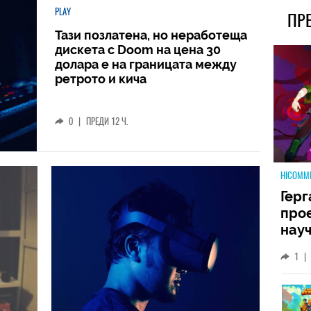
PLAY
ПР
Тази позлатена, но неработеща
дискета с Doom на цена 30
долара е на границата между
ретрото и кича
0
|
ПРЕДИ 12 Ч.
HICOMM
Герг
прое
науч
неиз
1
|
койт
кат