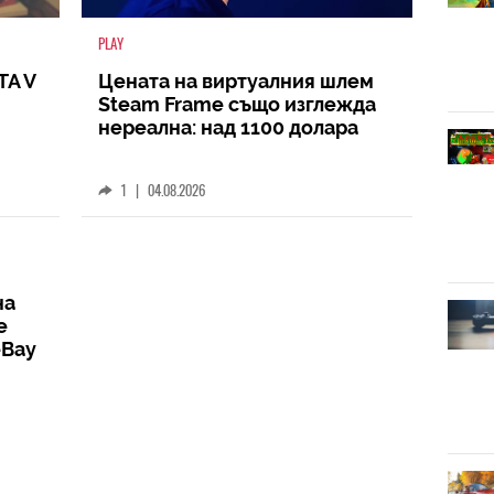
PLAY
TA V
Цената на виртуалния шлем
Steam Frame също изглежда
нереална: над 1100 долара
1
|
04.08.2026
на
е
eBay