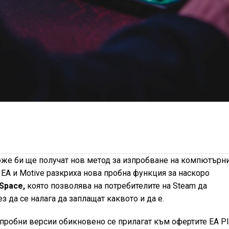
же би ще получат нов метод за изпробване на компютърн
 EA и Motive разкриха нова пробна функция за наскоро
Space,
която позволява на потребителите на Steam да
ез да се налага да заплащат каквото и да е.
пробни версии обикновено се прилагат към офертите EA Pl