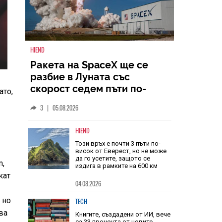
HIEND
ато,
Ракета на SpaceX ще се
разбие в Луната със
скорост седем пъти по-
голяма от скоростта на
3
|
05.08.2026
звука
HIEND
m,
Този връх е почти 3 пъти по-
кат
висок от Еверест, но не може
да го усетите, защото се
издига в рамките на 600 км
,
но
04.08.2026
ва