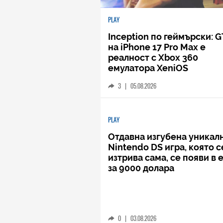
PLAY
Inception по геймърски: G
на iPhone 17 Pro Max е
реалност с Xbox 360
емулатора XeniOS
3
|
05.08.2026
PLAY
Отдавна изгубена уникал
Nintendo DS игра, която с
изтрива сама, се появи в 
за 9000 долара
0
|
03.08.2026