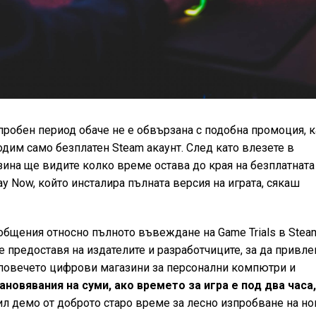
пробен период обаче не е обвързана с подобна промоция, к
ходим само безплатен Steam акаунт. След като влезете в
азина ще видите колко време остава до края на безплатната
ay Now, който инсталира пълната версия на играта, сякаш
общения относно пълното въвеждане на Game Trials в Stea
се предоставя на издателите и разработчиците, за да привле
 повечето цифрови магазини за персонални компютри и
новявания на суми, ако времето за игра е под два часа
ил демо от доброто старо време за лесно изпробване на но