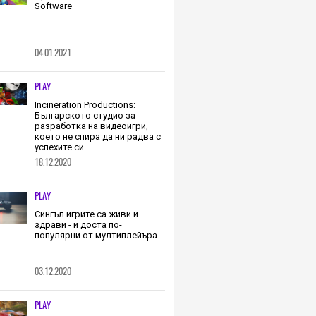
Software
04.01.2021
PLAY
Incineration Productions:
Българското студио за
разработка на видеоигри,
което не спира да ни радва с
успехите си
18.12.2020
PLAY
Сингъл игрите са живи и
здрави - и доста по-
популярни от мултиплейъра
03.12.2020
PLAY