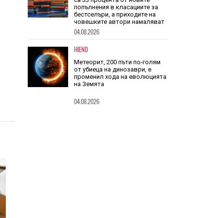
TECH
Книгите, създадени от ИИ, вече
са 33 процента от новите
попълнения в класациите за
бестселъри, а приходите на
човешките автори намаляват
04.08.2026
HIEND
Метеорит, 200 пъти по-голям
от убиеца на динозаври, е
променил хода на еволюцията
на Земята
04.08.2026