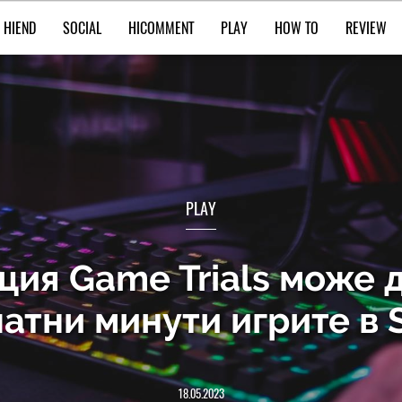
HIEND
SOCIAL
HICOMMENT
PLAY
HOW TO
REVIEW
PLAY
ция Game Trials може 
атни минути игрите в
18.05.2023