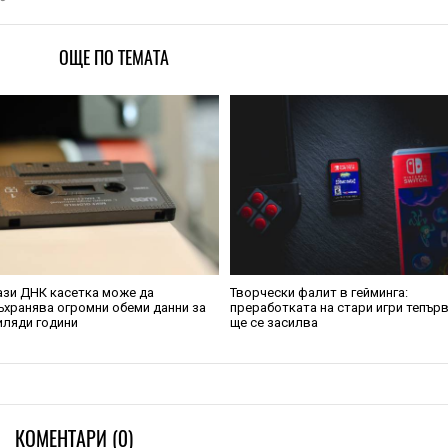
ОЩЕ ПО ТЕМАТА
ази ДНК касетка може да
Творчески фалит в гейминга:
ъхранява огромни обеми данни за
преработката на стари игри тепър
иляди години
ще се засилва
КОМЕНТАРИ (0)