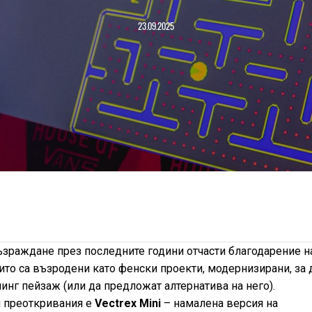
23.09.2025
ъзраждане през последните години отчасти благодарение н
ито са възродени като фенски проекти, модернизирани, за 
нг пейзаж (или да предложат алтернатива на него).
и преоткривания е
Vectrex Mini
– намалена версия на