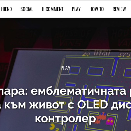
HIEND
SOCIAL
HICOMMENT
PLAY
HOW TO
REVIEW
PLAY
лара: емблематичната
а към живот с OLED ди
контролер