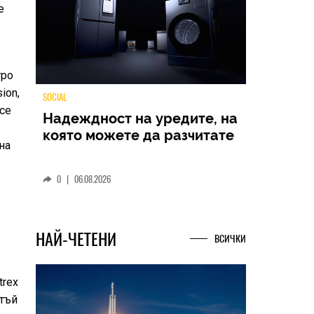
е
тро
ion,
 се
TECH
на
Samsung Galaxy Z Fold8
Ultra – ново име, познато
представяне
0
|
04.08.2026
НАЙ-ЧЕТЕНИ
ВСИЧКИ
trex
 тъй