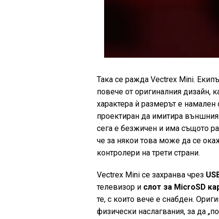
Така се ражда Vectrex Mini. Екип
повече от оригиналния дизайн, 
характера ѝ размерът е намален 
проектиран да имитира външния 
сега е безжичен и има същото р
че за някои това може да се ока
контролери на трети страни.
Vectrex Mini се захранва чрез
US
телевизор и
слот за MicroSD ка
те, с които вече е снабден. Ор
физически наслагвания, за да „по