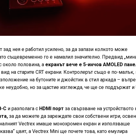
ът зад нея е работил усилено, за да запази колкото може
като същевременно го е намалил значително. Предвид „мин
с около половина, а
екранът вече е 5-инчов AMOLED пане
вид на старите CRT екрани. Контролерът също е по-малък,
азположение на бутоните и джойстик в стил аркада – въпр
же неудобно, но за щастие изглежда, че ще се поддържат и
B-C
и разполага с
HDMI порт
за свързване на устройството
рта,
за да можете да зареждате свои собствени игри, освен
игиналният Vectrex имаше монохромен екран и използваше
казва“ цвят, а Vectrex Mini ще почете това, като емулира