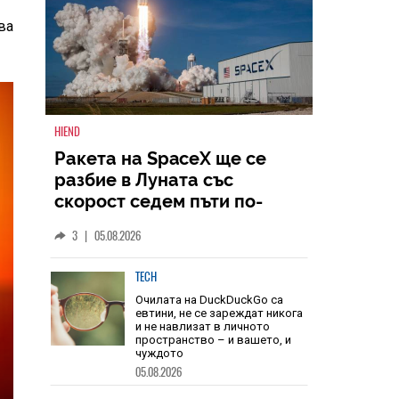
л
ва
HIEND
Ракета на SpaceX ще се
разбие в Луната със
скорост седем пъти по-
голяма от скоростта на
3
|
05.08.2026
звука
TECH
Очилата на DuckDuckGo са
евтини, не се зареждат никога
и не навлизат в личното
пространство – и вашето, и