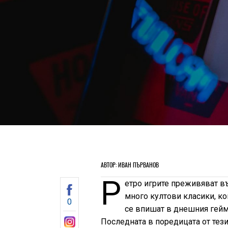
АВТОР: ИВАН ПЪРВАНОВ
Р
етро игрите преживяват в
много култови класики, ко
0
се впишат в днешния гейми
Последната в поредицата от тез