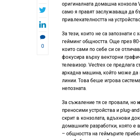
оригиналната домашна конзола Ve
само я правят заслужаваща да бъ
привлекателността на устройств
За тези, които не са запознати с
гейминг общността. Още през 80-те
0
които сами по себе си се отличав
фокусира върху векторни графи
телевизор. Vectrex се предлага с
аркадна машина, който може да 
линии. Това беше игрова система
непозната.
За съжаление тя се провали, но
н
преносими устройства и plug-and
скрит в конзолата, вдъхнови док
домашните разработки, която е в
– общността на геймърите прибе