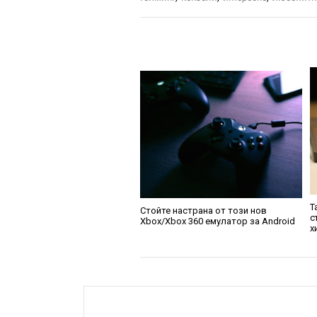
Т
Стойте настрана от този нов
с
Xbox/Xbox 360 емулатор за Android
х