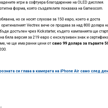
радените игри в софтуера благодарение на OLED дисплея.
тотипна форма, която създателите показаха на Gamescom.
бявена, но се носят слухове за 150 евро, което е доста
 оригиналният Vectrex вече се продава за над 800 долара н
 бъде достъпен чрез Kickstarter, където кампанията ще стар
а бяла версия за 219 евро с ексклузивен знак и сертифик
аме, че ще има ранни цени от
само 99 долара за първите 5
200.
озната си глава в камерата на iPhone Air само след де
о