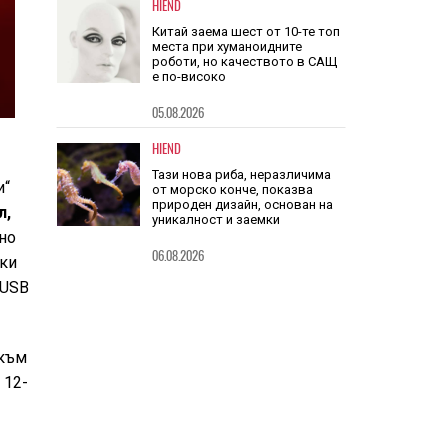
чуждото
05.08.2026
HIEND
Китай заема шест от 10-те топ
места при хуманоидните
роботи, но качеството в САЩ
е по-високо
05.08.2026
и“
HIEND
л,
Тази нова риба, неразличима
 но
от морско конче, показва
природен дизайн, основан на
еки
уникалност и заемки
 USB
06.08.2026
 към
 12-