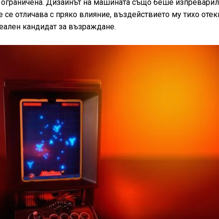
 ограничена. Дизайнът на машината също беше изпревари
не се отличава с пряко влияние, въздействието му тихо отек
деален кандидат за възраждане.