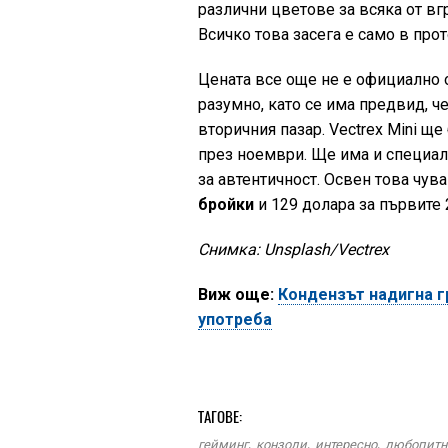
различни цветове за всяка от вг
Всичко това засега е само в про
Цената все още не е официално о
разумно, като се има предвид, че
вторичния пазар. Vectrex Mini ще
през ноември. Ще има и специалн
за автентичност. Освен това чув
бройки
и 129 долара за първите 
Снимка: Unsplash/Vectrex
Виж още:
Кондензът надигна гр
употреба
ТАГОВЕ:
гейминг
,
конзоли
,
интересно
,
любопитн