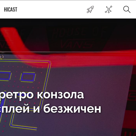
HICAST
 ретро конзола
сплей и безжичен