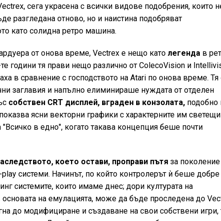
ctrex, сега украсена с всички видове подобрения, които н
де разгледана отново, но и наистина подобряват
ото като солидна ретро машина.
 хардуера от онова време, Vectrex е нещо като
легенда
в ре
 години тя прави нещо различно от ColecoVision и Intellivis
аха в сравнение с господството на Atari по онова време. Тя
чни заглавия и напълно елиминираше нуждата от отделен
ъс
собствен CRT дисплей, вграден в конзолата,
подобно 
показва ясни векторни графики с характерните им светещи
 "Всичко в едно", когато такава концепция беше почти
аследството, което остави, проправи пътя
за поколение
-play системи. Начинът, по който контролерът ѝ беше добре
инг системите, които имаме днес; дори културата на
 основата на емулацията, може да бъде проследена до Vec
гна до модифициране и създаване на свои собствени игри,