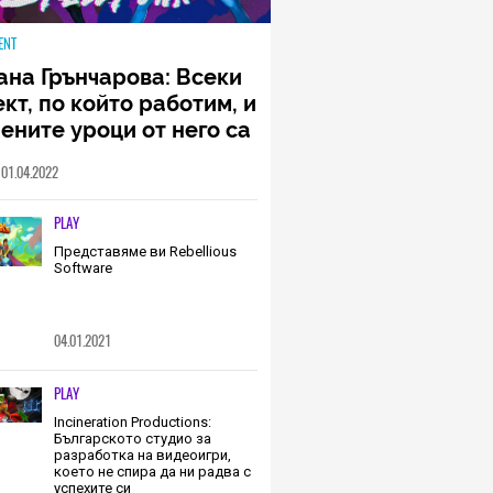
ENT
ана Грънчарова: Всеки
кт, по който работим, и
ените уроци от него са
менна част от пътя,
01.04.2022
о трябва да извървим
о екип (ИНТЕРВЮ)
PLAY
Представяме ви Rebellious
Software
04.01.2021
PLAY
Incineration Productions:
Българското студио за
разработка на видеоигри,
което не спира да ни радва с
успехите си