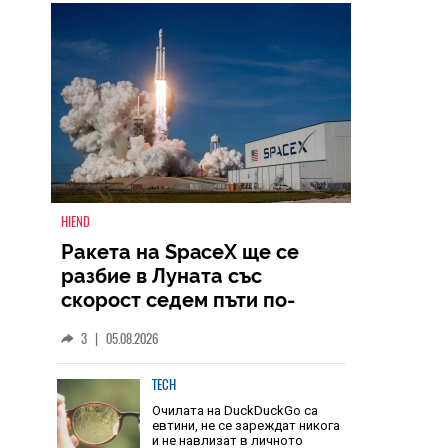
НАЙ-ЧЕТЕНИ
ВСИЧКИ
HIEND
Ракета на SpaceX ще се
разбие в Луната със
скорост седем пъти по-
голяма от скоростта на
3
|
05.08.2026
звука
TECH