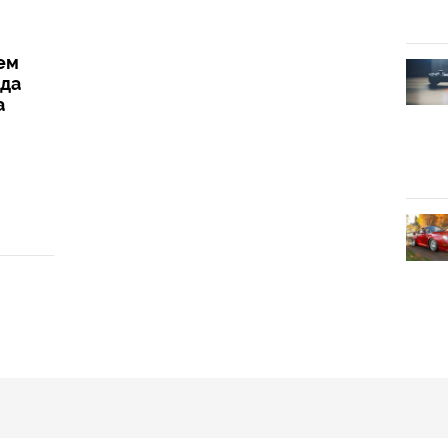
ем
жда
а