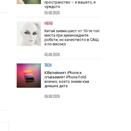
Очилата на DuckDuckGo са
евтини, не се зареждат никога
и не навлизат в личното
пространство – и вашето, и
чуждото
05.08.2026
HIEND
Китай заема шест от 10-те топ
места при хуманоидните
роботи, но качеството в САЩ
е по-високо
05.08.2026
TECH
Юбилейният iPhone и
сгъваемият iPhone Fold:
всичко, което знаем към
днешна дата
06.08.2026