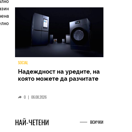
ално
азин
чена
елно
TECH
Samsung Galaxy Z Fold8
Ultra – ново име, познато
представяне
0
|
04.08.2026