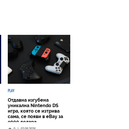
PLAY
Отдавна изгубена
уникална Nintendo DS
игра, която се изтрива
сама, се появи в eBay за
9000 долара
0
|
03.08.2026