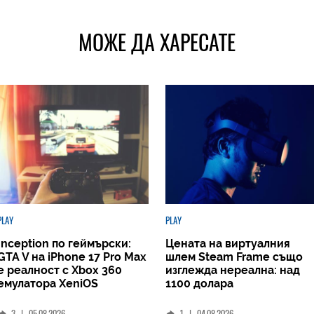
МОЖЕ ДА ХАРЕСАТЕ
PLAY
PLAY
Inception по геймърски:
Цената на виртуалния
GTA V на iPhone 17 Pro Max
шлем Steam Frame също
е реалност с Xbox 360
изглежда нереална: над
емулатора XeniOS
1100 долара
3
|
05.08.2026
1
|
04.08.2026