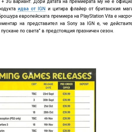
Fi + 3G вариант. Дори датата на премиерата му не е офици
продукта
идва от IGN
и цитира флайер от британския маг
брошура европейската премиера на PlayStation Vita е насро
оментар на представител на Sony за IGN е, че действит
пускане по света” в предстоящия празничен сезон.