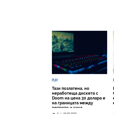
PLAY
Тази позлатена, но
неработеща дискета с
Doom на цена 30 долара е
на границата между
ретрото и кича
0
|
06.08.2026