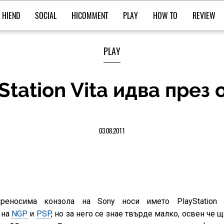
HIEND
SOCIAL
HICOMMENT
PLAY
HOW TO
REVIEW
PLAY
Station Vita идва през
03.08.2011
реносима конзола на Sony носи името PlayStation V
 на
NGP
и
PSP
, но за него се знае твърде малко, освен че щ