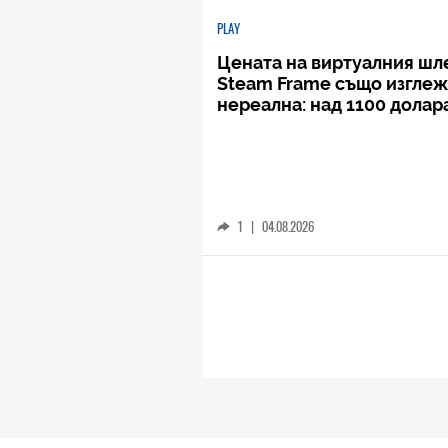
PLAY
Цената на виртуалния шл
Steam Frame също изгле
нереална: над 1100 долар
1
|
04.08.2026