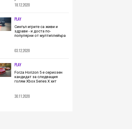
18.12.2020
PLAY
Сингъл игрите са живи и
здрави - и доста по-
популярни от мултиплейъра
03.12.2020
PLAY
Forza Horizon 5 е сериозен
кандидат за следващия
голям Xbox Series X хит
30.11.2020