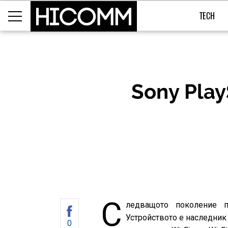
TECH
Sony Play
С
ледващото поколение п
Устройството е наследник
0