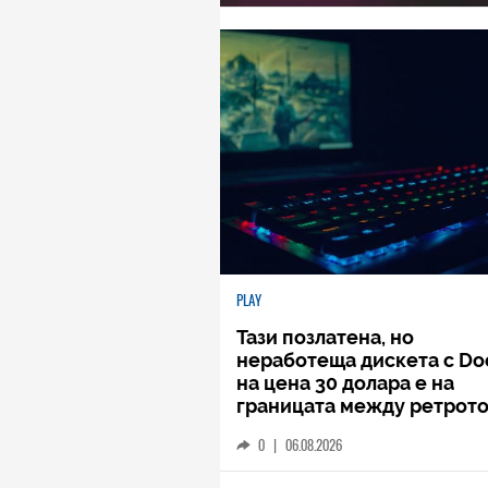
PLAY
Тази позлатена, но
неработеща дискета с D
на цена 30 долара е на
границата между ретрото
кича
0
|
06.08.2026