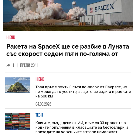
HIEND
Ракета на SpaceX ще се разбие в Луната
със скорост седем пъти по-голяма от
скоростта на звука
1
|
ПРЕДИ 23 Ч.
HIEND
Този връх е почти 3 пъти по-висок от Еверест, но
не може да го усетите, защото се издига в рамките
на 600 км
04.08.2026
TECH
Книгите, създадени от ИИ, вече са 33 процента от
новите попълнения в класациите за бестселъри, а
приходите на човешките автори намаляват