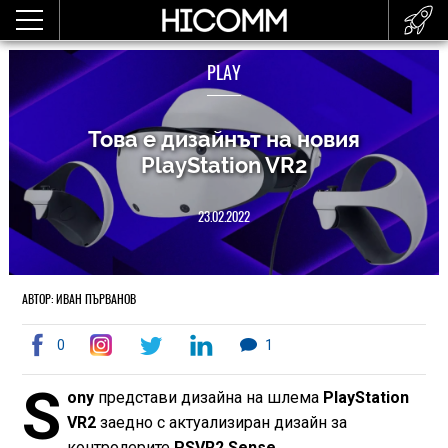
PLAY
Това е дизайнът на новия
PlayStation VR2
23.02.2022
АВТОР: ИВАН ПЪРВАНОВ
0
1
S
ony
представи дизайна на шлема
PlayStation
VR2
заедно с актуализиран дизайн за
контролерите
PSVR2 Sense.