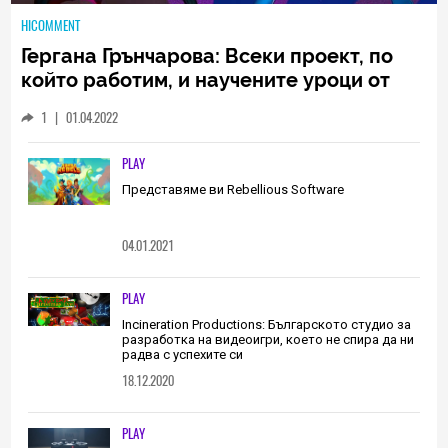
HICOMMENT
Гергана Грънчарова: Всеки проект, по
който работим, и научените уроци от
него са неизменна част от пътя, който
1
|
01.04.2022
трябва да извървим като екип
(ИНТЕРВЮ)
PLAY
Представяме ви Rebellious Software
04.01.2021
PLAY
Incineration Productions: Българското студио за
разработка на видеоигри, което не спира да ни
радва с успехите си
18.12.2020
PLAY