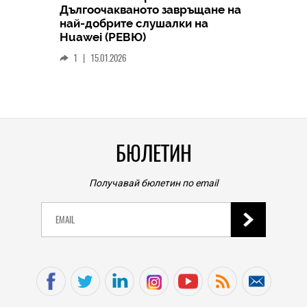
Дългоочакваното завръщане на
HICOMME
най-добрите слушалки на
Следв
Huawei (РЕВЮ)
смар
1
|
15.01.2026
личен
0
|
БЮЛЕТИН
Получавай бюлетин по email