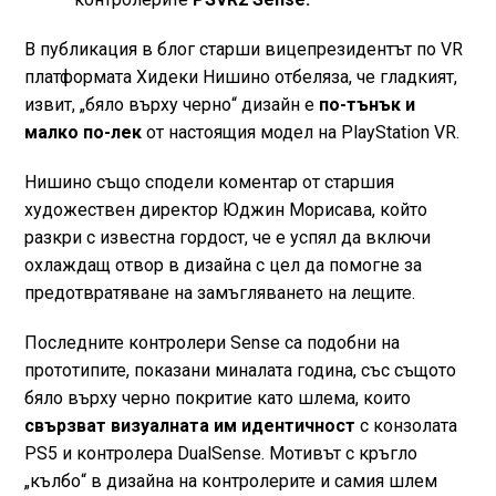
В публикация в блог старши вицепрезидентът по VR
платформата Хидеки Нишино отбеляза, че гладкият,
извит, „бяло върху черно“ дизайн е
по-тънък и
малко по-лек
от настоящия модел на PlayStation VR.
Нишино също сподели коментар от старшия
художествен директор Юджин Морисава, който
разкри с известна гордост, че е успял да включи
охлаждащ отвор в дизайна с цел да помогне за
предотвратяване на замъгляването на лещите.
Последните контролери Sense са подобни на
прототипите, показани миналата година, със същото
бяло върху черно покритие като шлема, които
свързват визуалната им идентичност
с конзолата
PS5 и контролера DualSense. Мотивът с кръгло
„кълбо“ в дизайна на контролерите и самия шлем