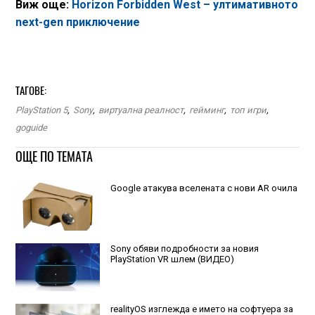
Виж още:
Horizon Forbidden West – ултимативното
next-gen приключение
ТАГОВЕ:
PlayStation 5
,
Sony
,
виртуална реалност
,
гейминг
,
топ игри
,
goguide
ОЩЕ ПО ТЕМАТА
Google атакува вселената с нови AR очила
Sony обяви подробности за новия
PlayStation VR шлем (ВИДЕО)
realityOS изглежда е името на софтуера за