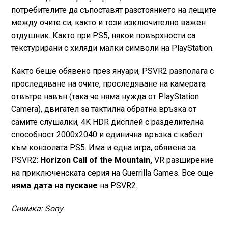
потребителите да съпоставят разстоянието на лещите
между очите си, както и този изключително важен
отдушник. Както при PS5, някои повърхности са
текстурирани с хиляди малки символи на PlayStation.
Както беше обявено през януари, PSVR2 разполага с
проследяване на очите, проследяване на камерата
отвътре навън (така че няма нужда от PlayStation
Camera), двигател за тактилна обратна връзка от
самите слушалки, 4K HDR дисплей с разделителна
способност 2000x2040 и единична връзка с кабел
към конзолата PS5. Има и една игра, обявена за
PSVR2:
Horizon Call of the Mountain,
VR разширение
на приключенската серия на Guerrilla Games. Все още
няма дата на пускане
на PSVR2.
Снимка: Sony