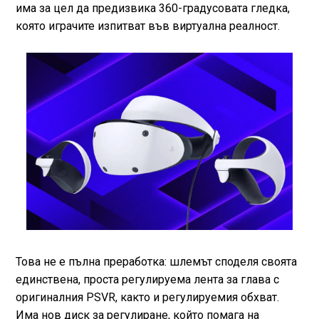
има за цел да предизвика 360-градусовата гледка,
която играчите изпитват във виртуална реалност.
Това не е пълна преработка: шлемът споделя своята
единствена, проста регулируема лента за глава с
оригиналния PSVR, както и регулируемия обхват.
Има нов диск за регулиране, който помага на