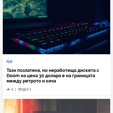
PLAY
Тази позлатена, но неработеща дискета с
Doom на цена 30 долара е на границата
между ретрото и кича
0
|
ПРЕДИ 8 Ч.