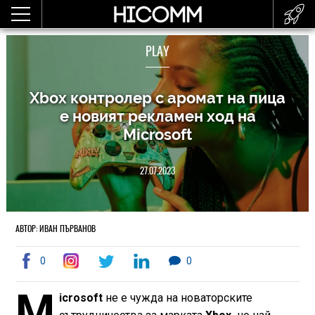
PLAY
Xbox контролер с аромат на пица
е новият рекламен ход на
Microsoft
27.07.2023
АВТОР: ИВАН ПЪРВАНОВ
0
0
M
icrosoft
не е чужда на новаторските