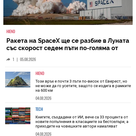
HIEND
Ракета на SpaceX ще се разбие в Луната
със скорост седем пъти по-голяма от
скоростта на звука
1
|
05.08.2026
HIEND
Този връх е почти 3 пъти по-висок от Еверест, но
не може да го усетите, защото се издига в рамките
на 600 км
04.08.2026
TECH
Книгите, създадени от ИИ, вече са 33 процента от
новите попълнения в класациите за бестселъри, а
приходите на човешките автори намаляват
04.08.2026