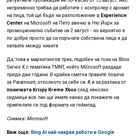
ретуитнете публикация не по-късно от 13 август. Ако
непременно трябва да работите с контролер с аромат
на пица, той ще бъде на разположение в
Experience
Center
на Microsoft на Пето авеню в Ню Йорк за
промоционално събитие на 2 август - но вероятно е
по-добре просто да си поръчате собствена пица и да
хапвате между нивата.
Да, това е маркетингов трик, подобен на този на Xbox
Series X с тематика TMNT, който Microsoft раздаде
преди две години. В крайна сметка правите повече
за Paramount, отколкото за себе си. А и за разлика от
поничката Krispy Kreme Xbox
след няколко
седмици все пак ще имате какво да покажете на
приятелите си под формата на геймпад.
Снимка: Microsoft
Виж още:
Bing AI най-накрая работи в Google