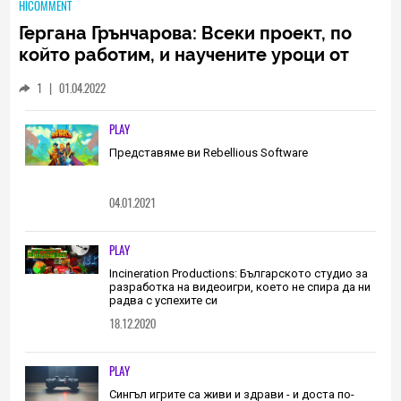
HICOMMENT
Гергана Грънчарова: Всеки проект, по
който работим, и научените уроци от
него са неизменна част от пътя, който
1
|
01.04.2022
трябва да извървим като екип
(ИНТЕРВЮ)
PLAY
Представяме ви Rebellious Software
04.01.2021
PLAY
Incineration Productions: Българското студио за
разработка на видеоигри, което не спира да ни
радва с успехите си
18.12.2020
PLAY
Сингъл игрите са живи и здрави - и доста по-