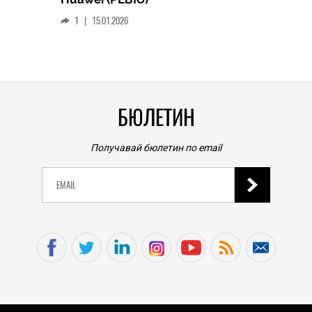
смар
1
|
15.01.2026
личен
0
|
БЮЛЕТИН
Получавай бюлетин по email