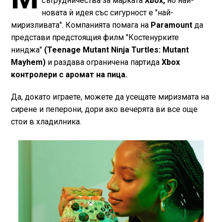
сътрудничества за марката
Xbox,
но най-
новата ѝ идея със сигурност е "най-
миризливата". Компанията помага на
Paramount
да
представи предстоящия филм "Костенурките
нинджа"
(Teenage Mutant Ninja Turtles: Mutant
Mayhem)
и раздава ограничена партида
Xbox
контролери с аромат на пица.
Да, докато играете, можете да усещате миризмата на
сирене и пеперони, дори ако вечерята ви все още
стои в хладилника.