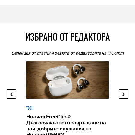
ИЗБРАНО ОТ РЕДАКТОРА
Селекция от статии и ревюта от редакторите на HiComm
TECH
Huawei FreeClip 2 –
Дългоочакваното завръщане на
HICOMME
най-добрите слушалки на
Следв
Huawei (РЕВЮ)