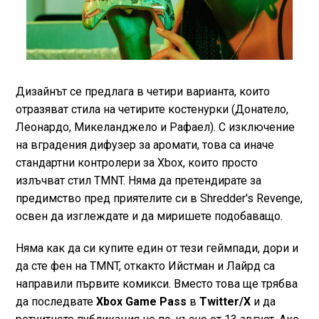
Дизайнът се предлага в четири варианта, които
отразяват стила на четирите костенурки (Донатело,
Леонардо, Микеланджело и Рафаел). С изключение
на вградения дифузер за аромати, това са иначе
стандартни контролери за Xbox, които просто
излъчват стил TMNT. Няма да претендирате за
предимство пред приятелите си в Shredder's Revenge,
освен да изглеждате и да миришете подобаващо.
Няма как да си купите един от тези геймпади, дори и
да сте фен на TMNT, откакто Ийстман и Лайрд са
направили първите комикси. Вместо това ще трябва
да последвате
Xbox Game Pass
в
Twitter/X
и да