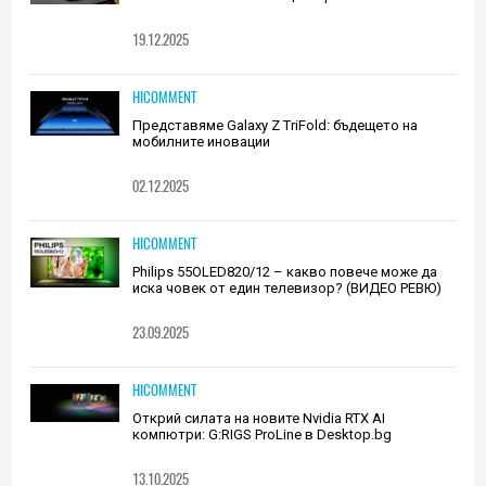
19.12.2025
HICOMMENT
Представяме Galaxy Z TriFold: бъдещето на
мобилните иновации
02.12.2025
HICOMMENT
Philips 55OLED820/12 – какво повече може да
иска човек от един телевизор? (ВИДЕО РЕВЮ)
23.09.2025
HICOMMENT
Открий силата на новите Nvidia RTX AI
компютри: G:RIGS ProLine в Desktop.bg
13.10.2025