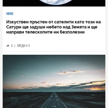
HIEND
Изкуствен пръстен от сателити като този на
Сатурн ще задуши небето над Земята и ще
направи телескопите ни безполезни
0
|
ПРЕДИ 9 Ч.