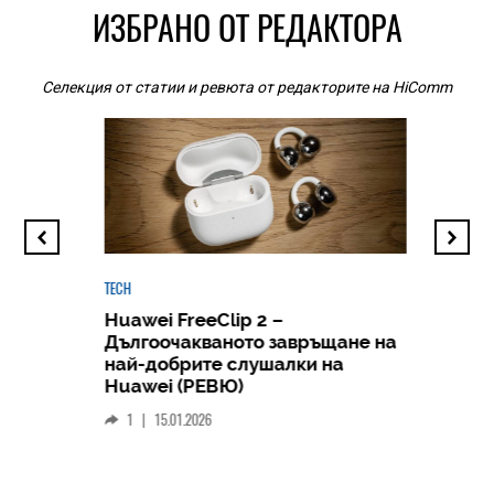
ИЗБРАНО ОТ РЕДАКТОРА
Селекция от статии и ревюта от редакторите на HiComm
TECH
Huawei FreeClip 2 –
Дългоочакваното завръщане на
HICOMME
най-добрите слушалки на
Следв
Huawei (РЕВЮ)
смар
1
|
15.01.2026
личен
0
|