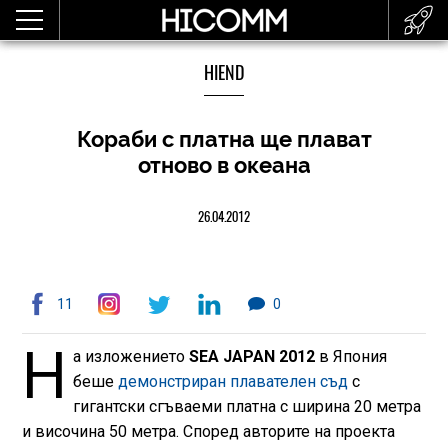
HIEND
Кораби с платна ще плават
отново в океана
26.04.2012
11
0
Н
а изложението
SEA JAPAN 2012
в Япония
беше
демонстриран плавателен съд
с
гигантски сгъваеми платна с ширина 20 метра
и височина 50 метра. Според авторите на проекта