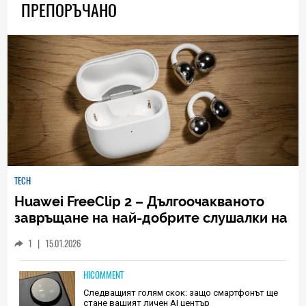
ПРЕПОРЪЧАНО
TECH
Huawei FreeClip 2 – Дългоочакваното
завръщане на най-добрите слушалки на
Huawei (РЕВЮ)
1
|
15.01.2026
HICOMMENT
Следващият голям скок: защо смартфонът ще
стане вашият личен AI център