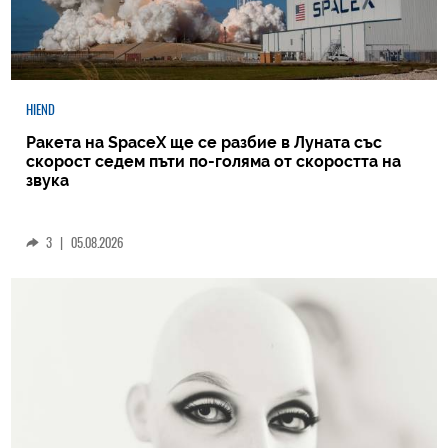
HIEND
Ракета на SpaceX ще се разбие в Луната със
скорост седем пъти по-голяма от скоростта на
звука
3
|
05.08.2026