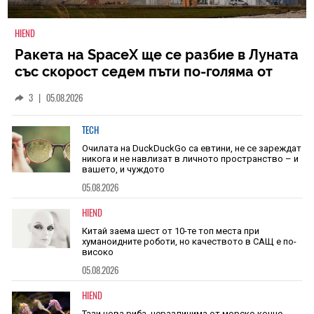
HIEND
Ракета на SpaceX ще се разбие в Луната
със скорост седем пъти по-голяма от
скоростта на звука
3
|
05.08.2026
TECH
Очилата на DuckDuckGo са евтини, не се зареждат
никога и не навлизат в личното пространство – и
вашето, и чуждото
05.08.2026
HIEND
Китай заема шест от 10-те топ места при
хуманоидните роботи, но качеството в САЩ е по-
високо
05.08.2026
HIEND
Тази нова риба, неразличима от морско конче,