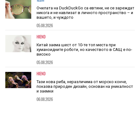
Очилата на DuckDuckGo са евтини, не се зареждат
никога и не навлизат в личното пространство – и
вашето, и чуждото
05.08.2026
HIEND
Китай заема шест от 10-те топ места при
хуманоидните роботи, но качеството в САЩ е по-
високо
05.08.2026
HIEND
Тази нова риба, неразличима от морско конче,
показва природен дизайн, основан на уникалност
и заемки
06.08.2026