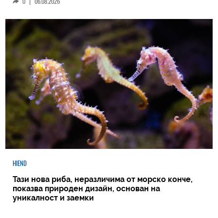
0
|
06.08.2026
HIEND
Тази нова риба, неразличима от морско конче,
показва природен дизайн, основан на
уникалност и заемки