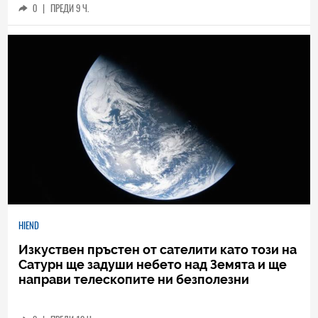
0
|
ПРЕДИ 9 Ч.
HIEND
Изкуствен пръстен от сателити като този на
Сатурн ще задуши небето над Земята и ще
направи телескопите ни безполезни