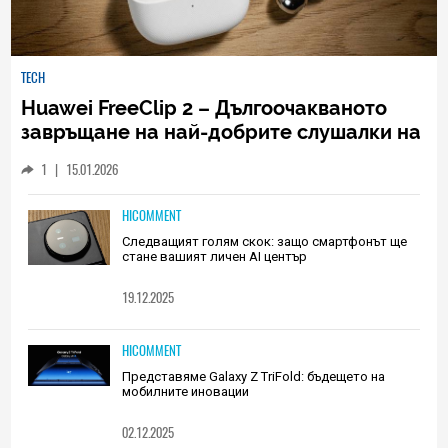
TECH
Huawei FreeClip 2 – Дългоочакваното
завръщане на най-добрите слушалки на
Huawei (РЕВЮ)
1
|
15.01.2026
HICOMMENT
Следващият голям скок: защо смартфонът ще
стане вашият личен AI център
19.12.2025
HICOMMENT
Представяме Galaxy Z TriFold: бъдещето на
мобилните иновации
02.12.2025