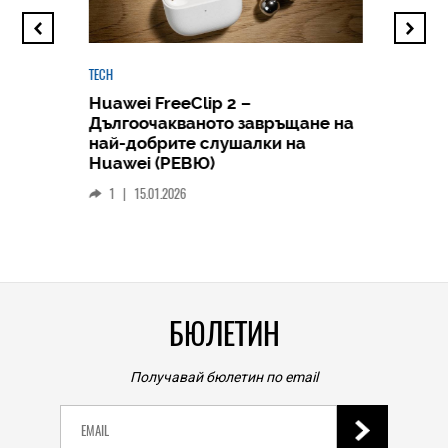
TECH
Huawei FreeClip 2 –
Дългоочакваното завръщане на
HICOMME
най-добрите слушалки на
Следв
Huawei (РЕВЮ)
смар
1
|
15.01.2026
личен
0
|
БЮЛЕТИН
Получавай бюлетин по email