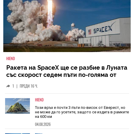
HIEND
Ракета на SpaceX ще се разбие в Луната
със скорост седем пъти по-голяма от
скоростта на звука
1
|
ПРЕДИ 16 Ч.
HIEND
Този връх е почти 3 пъти по-висок от Еверест, но
не може да го усетите, защото се издига в рамките
на 600 км
04.08.2026