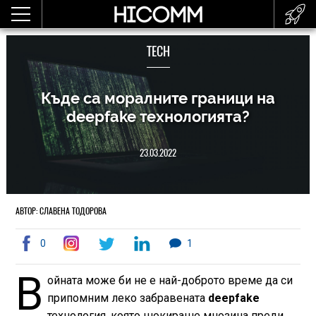
TECH
Къде са моралните граници на
deepfake технологията?
23.03.2022
АВТОР: СЛАВЕНА ТОДОРОВА
0
1
В
ойната може би не е най-доброто време да си
припомним леко забравената
deepfake
технология, която шокираше мнозина преди