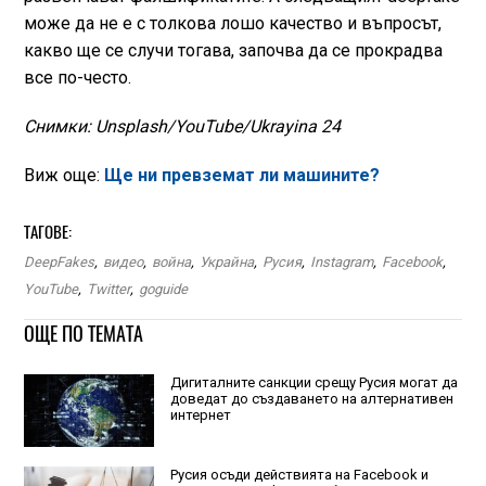
може да не е с толкова лошо качество и въпросът,
какво ще се случи тогава, започва да се прокрадва
все по-често.
Снимки: Unsplash/YouTube/Ukrayina 24
Виж още:
Ще ни превземат ли машините?
ТАГОВЕ:
DeepFakes
,
видео
,
война
,
Украйна
,
Русия
,
Instagram
,
Facebook
,
YouTube
,
Twitter
,
goguide
ОЩЕ ПО ТЕМАТА
Дигиталните санкции срещу Русия могат да
доведат до създаването на алтернативен
интернет
Русия осъди действията на Facebook и