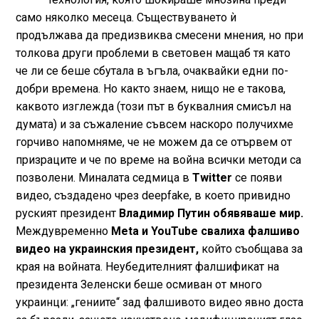
само няколко месеца. Съществуването ѝ
продължава да предизвиква смесени мнения, но при
толкова други проблеми в световен мащаб тя като
че ли се беше сбутала в ъгъла, очаквайки едни по-
добри времена. Но както знаем, нищо не е такова,
каквото изглежда (този път в буквалния смисъл на
думата) и за съжаление съвсем наскоро получихме
горчиво напомняме, че не можем да се отървем от
призраците и че по време на война всички методи са
позволени. Миналата седмица в
Twitter
се появи
видео, създадено чрез deepfake, в което привидно
руският президент
Владимир Путин обявяваше мир.
Междувременно
Meta и YouTube свалиха фалшиво
видео на украинския президент,
който съобщава за
края на войната. Неубедителният фалшификат на
президента Зеленски беше осмиван от много
украинци: „гениите“ зад фалшивото видео явно доста