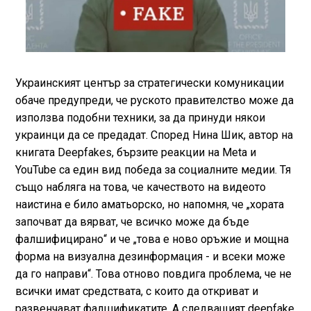
Украинският център за стратегически комуникации
обаче предупреди, че руското правителство може да
използва подобни техники, за да принуди някои
украинци да се предадат. Според Нина Шик, автор на
книгата Deepfakes, бързите реакции на Meta и
YouTube са един вид победа за социалните медии. Тя
също набляга на това, че качеството на видеото
наистина е било аматьорско, но напомня, че „хората
започват да вярват, че всичко може да бъде
фалшифицирано“ и че „това е ново оръжие и мощна
форма на визуална дезинформация - и всеки може
да го направи“. Това отново повдига проблема, че не
всички имат средствата, с които да откриват и
развенчават фалшификатите. А следващият deepfake