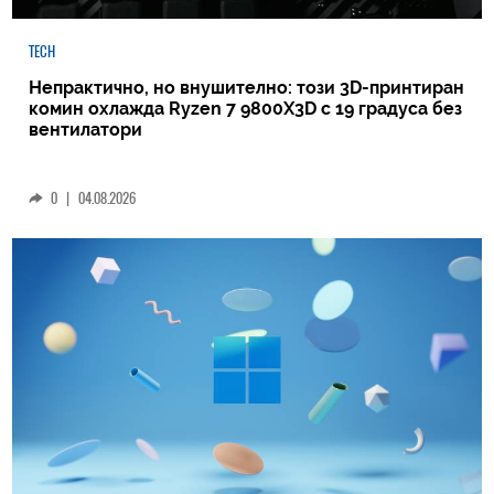
TECH
Непрактично, но внушително: този 3D-принтиран
комин охлажда Ryzen 7 9800X3D с 19 градуса без
вентилатори
0
|
04.08.2026