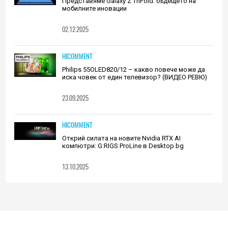
Представяме Galaxy Z TriFold: бъдещето на
мобилните иновации
02.12.2025
HICOMMENT
Philips 55OLED820/12 – какво повече може да
иска човек от един телевизор? (ВИДЕО РЕВЮ)
23.09.2025
HICOMMENT
Открий силата на новите Nvidia RTX AI
компютри: G:RIGS ProLine в Desktop.bg
13.10.2025