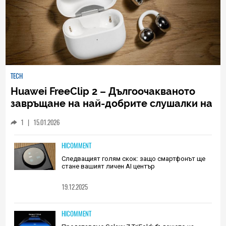
TECH
Huawei FreeClip 2 – Дългоочакваното
завръщане на най-добрите слушалки на
Huawei (РЕВЮ)
1
|
15.01.2026
HICOMMENT
Следващият голям скок: защо смартфонът ще
стане вашият личен AI център
19.12.2025
HICOMMENT