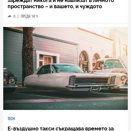
зареждат никога и не навлизат в личното
пространство – и вашето, и чуждото
0
|
ПРЕДИ 14 Ч.
TECH
Е-въздушно такси съкращава времето за