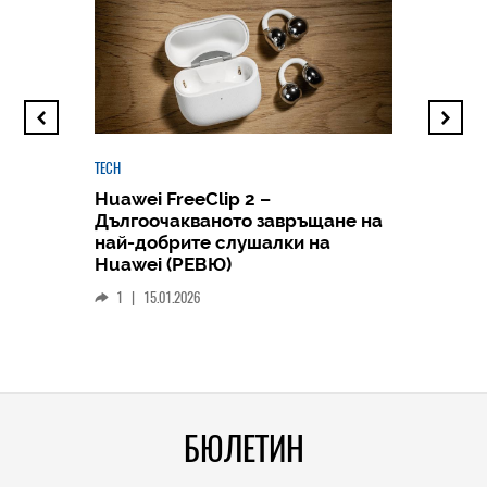
TECH
Huawei FreeClip 2 –
Дългоочакваното завръщане на
HICOMME
най-добрите слушалки на
Следв
Huawei (РЕВЮ)
смар
1
|
15.01.2026
личен
0
|
БЮЛЕТИН