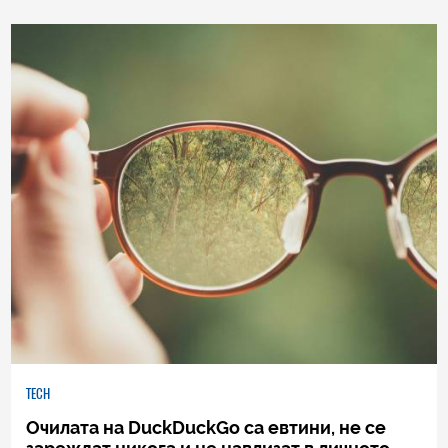
TECH
Очилата на DuckDuckGo са евтини, не се