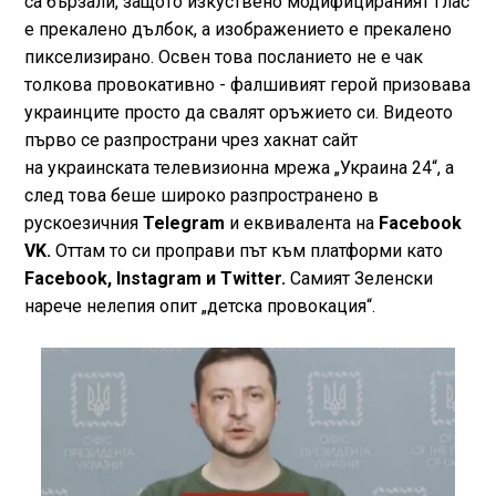
са бързали, защото изкуствено модифицираният глас
е прекалено дълбок, а изображението е прекалено
пикселизирано. Освен това посланието не е чак
толкова провокативно - фалшивият герой призовава
украинците просто да свалят оръжието си. Видеото
първо се разпространи чрез хакнат сайт
на украинската телевизионна мрежа „Украина 24“, а
след това беше широко разпространено в
рускоезичния
Telegram
и еквивалента на
Facebook
VK.
Оттам то си проправи път към платформи като
Facebook, Instagram и Twitter.
Самият Зеленски
нарече нелепия опит „детска провокация“.