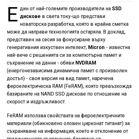
Е
дин от най-големите производители на
SSD
дискове
в света току-що представи
новаторска разработка, която в крайна сметка
може да направи технологията остаряла. В доклад,
представен на сесия за фокусиране върху
генеративния изкуствен интелект,
Micron
- известна
най-вече с решенията си за компютърна памет и
съхранение на данни - обяви
NVDRAM
(енергонезависима динамична памет с произволен
достъп) - своя версия на вид памет, наречена
фероелектрическа RAM (FeRAM), която превъзхожда
базираните на NAND SSD дискове по отношение на
скорост и издръжливост.
FeRAM използва свойствата на фероелектричните
материали (обикновено оловен цирконат титанат) за
съхраняване на информация, което е отклонение от
традиционното съхранение, базирано на