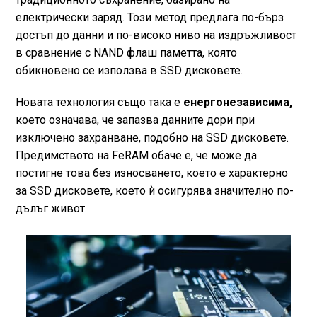
електрически заряд. Този метод предлага по-бърз
достъп до данни и по-високо ниво на издръжливост
в сравнение с NAND флаш паметта, която
обикновено се използва в SSD дисковете.
Новата технология също така е
енергонезависима,
което означава, че запазва данните дори при
изключено захранване, подобно на SSD дисковете.
Предимството на FeRAM обаче е, че може да
постигне това без износването, което е характерно
за SSD дисковете, което ѝ осигурява значително по-
дълъг живот.