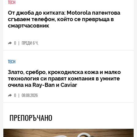
TECH
От джоба до китката: Motorola патентова
сгъваем телефон, който се превръща в
смартчасовник
0
|
ПРЕДИ 6 Ч.
TECH
Злато, сребро, крокодилска кожа и малко
технология си правят компания в умните
очила на Ray-Ban и Caviar
0
|
08.08.2026
ПРЕПОРЪЧАНО