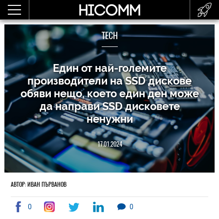
TECH
Един от най-големите
производители на SSD дискове
обяви нещо, което един ден може
да направи SSD дисковете
ненужни
17.01.2024
АВТОР: ИВАН ПЪРВАНОВ
0
0