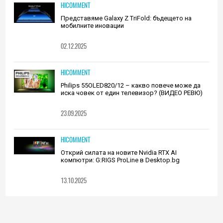
HICOMMENT
Представяме Galaxy Z TriFold: бъдещето на
мобилните иновации
02.12.2025
HICOMMENT
Philips 55OLED820/12 – какво повече може да
иска човек от един телевизор? (ВИДЕО РЕВЮ)
23.09.2025
HICOMMENT
Открий силата на новите Nvidia RTX AI
компютри: G:RIGS ProLine в Desktop.bg
13.10.2025