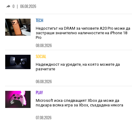
основан на уникалност и заемки
0
|
06.08.2026
TECH
Недостигът на DRAM за чиповете A20 Pro може да
застраши значително наличностите на iPhone 18
Pro
08.08.2026
SOCIAL
Надеждност на уредите, на която можете да
разчитате
06.08.2026
PLAY
Microsoft иска следващият Xbox да може да
подкара всяка игра за Xbox, създадена някога
07.08.2026