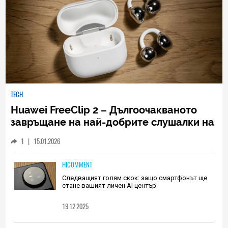
TECH
Huawei FreeClip 2 – Дългоочакваното
завръщане на най-добрите слушалки на
Huawei (РЕВЮ)
1
|
15.01.2026
HICOMMENT
Следващият голям скок: защо смартфонът ще
стане вашият личен AI център
19.12.2025