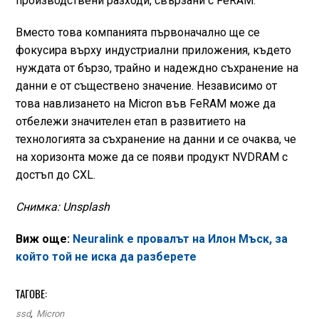
производствени разходи, свързани с FeRAM.
Вместо това компанията първоначално ще се
фокусира върху индустриални приложения, където
нуждата от бързо, трайно и надеждно съхранение на
данни е от съществено значение. Независимо от
това навлизането на Micron във FeRAM може да
отбележи значителен етап в развитието на
технологията за съхранение на данни и се очаква, че
на хоризонта може да се появи продукт NVDRAM с
достъп до CXL.
Снимка: Unsplash
Виж още:
Neuralink е провалът на Илон Мъск, за
който той не иска да разберете
ТАГОВЕ:
ssd
,
Micron