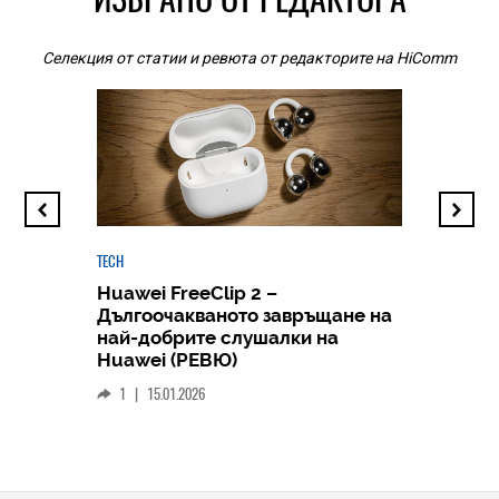
Селекция от статии и ревюта от редакторите на HiComm
TECH
Huawei FreeClip 2 –
Дългоочакваното завръщане на
HICOMME
най-добрите слушалки на
Следв
Huawei (РЕВЮ)
смар
1
|
15.01.2026
личен
0
|