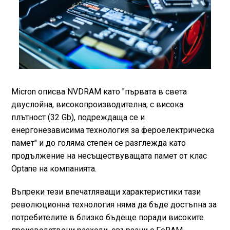
Micron описва NVDRAM като "първата в света
двуслойна, високопроизводителна, с висока
плътност (32 Gb), подреждаща се и
енергонезависима технология за фероелектрическа
памет" и до голяма степен се разглежда като
продължение на несъществуващата памет от клас
Optane на компанията.
Въпреки тези впечатляващи характеристики тази
революционна технология няма да бъде достъпна за
потребителите в близко бъдеще поради високите