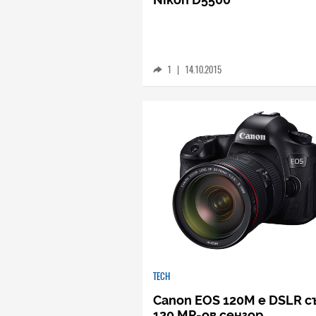
1
|
14.10.2015
TECH
Canon EOS 120M е DSLR с
120 MP-ов сензор