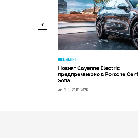
TECH
ectric
Huawei FreeClip 2 –
 Porsche Center
Дългоочакваното завръщане н
най-добрите слушалки на Hua
(РЕВЮ)
1
|
15.01.2026