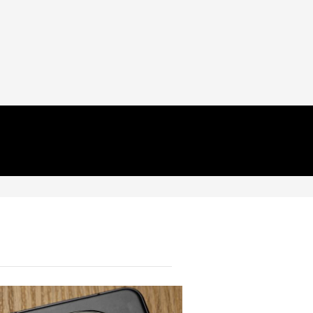
TECH
Непрактично, но внушително:
този 3D-принтиран комин
охлажда Ryzen 7 9800X3D с 19
градуса без вентилатори
04.08.2026
TECH
Моделите iPhone 18 Pro може
да струват до 300 долара
повече
04.08.2026
HICOMMENT
Не плащайте всяка година:
Godeal24 ви предлага най-
доброто от Office и Windows
на еднократна цена
03.08.2026