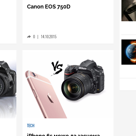
Canon EOS 750D
0
|
14.10.2015
TECH
iPhone 6s може да заснема