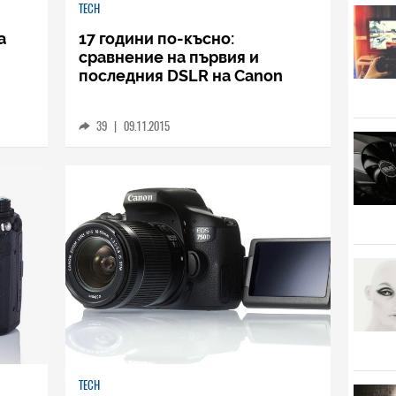
TECH
а
17 години по-късно:
сравнение на първия и
последния DSLR на Canon
39
|
09.11.2015
TECH