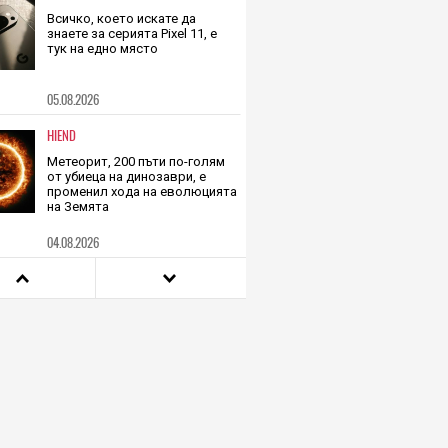
05.08.2026
TECH
Всичко, което искате да
знаете за серията Pixel 11, е
тук на едно място
05.08.2026
HIEND
Метеорит, 200 пъти по-голям
от убиеца на динозаври, е
променил хода на еволюцията
на Земята
04.08.2026
HIEND
Този връх е почти 3 пъти по-
висок от Еверест, но не може
да го усетите, защото се
издига в рамките на 600 км
04.08.2026