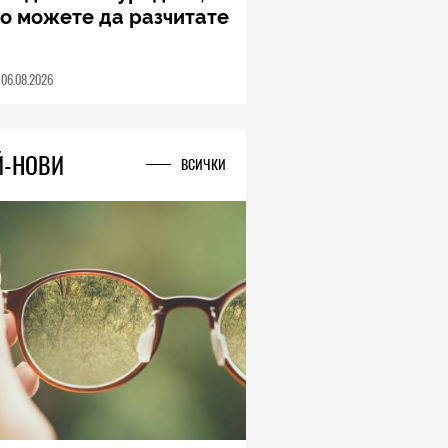
ung Galaxy Z Fold8
a – ново име, познато
дставяне
04.08.2026
Й-НОВИ
ВСИЧКИ