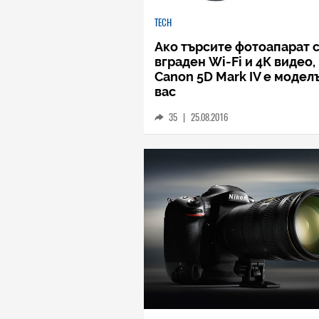
TECH
Ако търсите фотоапарат 
вграден Wi-Fi и 4К видео,
Canon 5D Mark IV е моделъ
вас
35
|
25.08.2016