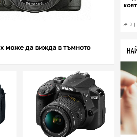
TECH
Sams
Ultr
пре
0
|
ax може да вижда в тъмното
НА