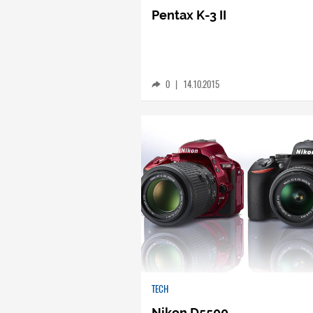
Pentax K-3 II
0
|
14.10.2015
TECH
Nikon D5500