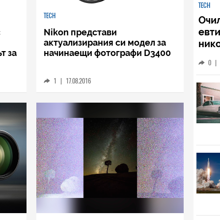
TECH
с
Nikon представи
TECH
актуализирания си модел за
Очи
т за
начинаещи фотографи D3400
евти
нико
1
|
17.08.2016
личн
0
|
ваше