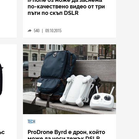
по-качествено видео от три
пъти по скъп DSLR
540
|
09.10.2015
TECH
ъс
ProDrone Byrd е дрон, който
може да носи тежък DSLR