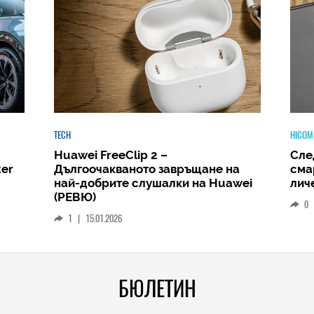
HICOMMENT
HICOM
Следващият голям скок: защо
Phi
а
смартфонът ще стане вашият
Amb
wei
личен AI център
и д
РЕВ
0
|
19.12.2025
1
БЮЛЕТИН