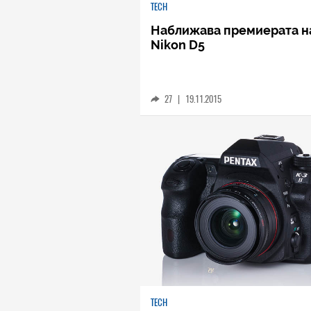
TECH
Наближава премиерата н
Nikon D5
27
|
19.11.2015
TECH