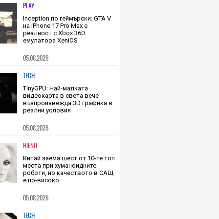
05.08.2026
PLAY
Inception по геймърски: GTA V
на iPhone 17 Pro Max е
реалност с Xbox 360
емулатора XeniOS
05.08.2026
TECH
TinyGPU: Най-малката
видеокарта в света вече
възпроизвежда 3D графика в
реални условия
05.08.2026
HIEND
Китай заема шест от 10-те топ
места при хуманоидните
роботи, но качеството в САЩ
е по-високо