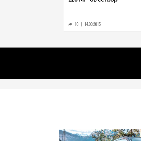
10
|
14.09.2015