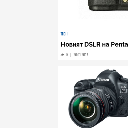
TECH
Новият DSLR на Pent
5
|
26.01.2017