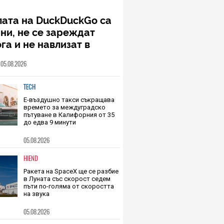
лата на DuckDuckGo са
ни, не се зареждат
га и не навлизат в
ото пространство – и
05.08.2026
то, и чуждото
TECH
Е-въздушно такси съкращава
времето за междуградско
пътуване в Калифорния от 35
до едва 9 минути
05.08.2026
HIEND
Ракета на SpaceX ще се разбие
в Луната със скорост седем
пъти по-голяма от скоростта
на звука