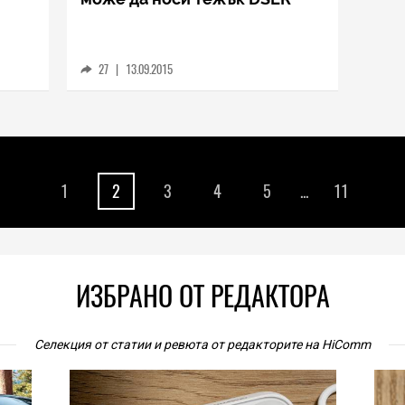
27
|
13.09.2015
1
2
3
4
5
...
11
ИЗБРАНО ОТ РЕДАКТОРА
Селекция от статии и ревюта от редакторите на HiComm