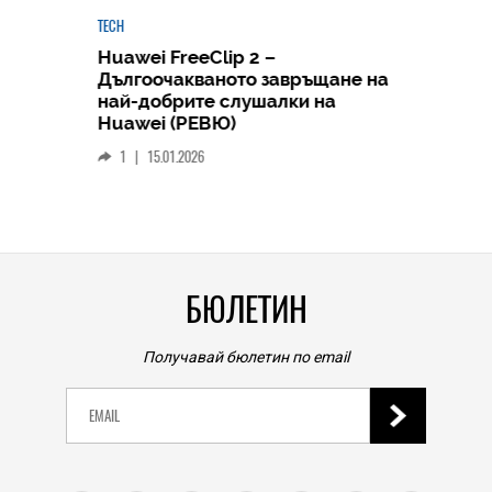
TECH
Huawei FreeClip 2 –
Дългоочакваното завръщане на
HICOMME
най-добрите слушалки на
Следв
Huawei (РЕВЮ)
смар
1
|
15.01.2026
личен
0
|
БЮЛЕТИН
Получавай бюлетин по email