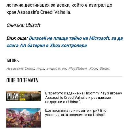
логична дестинация за всеки, който е изиграл до
края Assassin’s Creed: Valhalla.
Снимка: Ubisoft
Виж още:
Duracell не плаща тайно на Microsoft, за да
слага AA батерии в Xbox контролера
ТАГОВЕ:
Assassin's Creed
,
игра
,
видео игри
,
PlayStation
,
Xbox
,
Steam
ОЩЕ ПО ТЕМАТА
В третото издание на HiComm Play 3 играем
Assassin’s Creed Valhalla и раздаваме
подаръци от Ubisoft
Ще поскъпнат ли новите игри? Ето
уклончивата позицията на Ubisoft