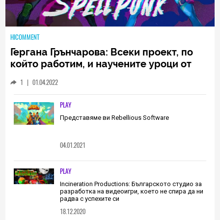
HICOMMENT
Гергана Грънчарова: Всеки проект, по
който работим, и научените уроци от
него са неизменна част от пътя, който
1
|
01.04.2022
трябва да извървим като екип
(ИНТЕРВЮ)
PLAY
Представяме ви Rebellious Software
04.01.2021
PLAY
Incineration Productions: Българското студио за
разработка на видеоигри, което не спира да ни
радва с успехите си
18.12.2020