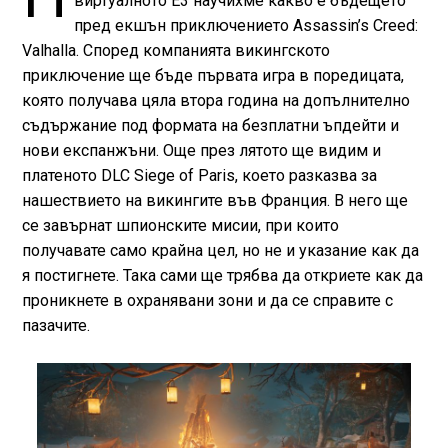
виртуалното Е3 научихме какво е бъдещето
пред екшън приключението Assassin’s Creed:
Valhalla. Според компанията викингското
приключение ще бъде първата игра в поредицата,
която получава цяла втора година на допълнително
съдържание под формата на безплатни ъпдейти и
нови експанжъни. Още през лятото ще видим и
платеното DLC Siege of Paris, което разказва за
нашествието на викингите във Франция. В него ще
се завърнат шпионските мисии, при които
получавате само крайна цел, но не и указание как да
я постигнете. Така сами ще трябва да откриете как да
проникнете в охранявани зони и да се справите с
пазачите.