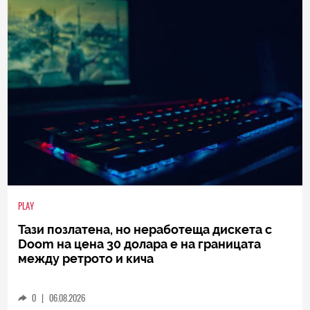
PLAY
Тази позлатена, но неработеща дискета с
Doom на цена 30 долара е на границата
между ретрото и кича
0
|
06.08.2026