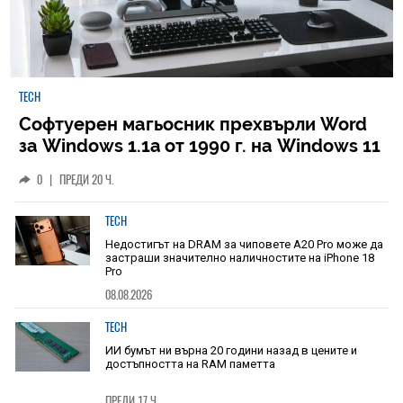
TECH
Софтуерен магьосник прехвърли Word
за Windows 1.1a от 1990 г. на Windows 11
0
|
ПРЕДИ 20 Ч.
TECH
Недостигът на DRAM за чиповете A20 Pro може да
застраши значително наличностите на iPhone 18
Pro
08.08.2026
TECH
ИИ бумът ни върна 20 години назад в цените и
достъпността на RAM паметта
ПРЕДИ 17 Ч.