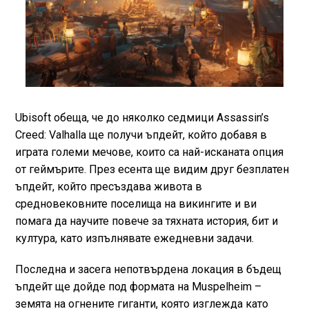
Ubisoft обеща, че до няколко седмици Assassin’s
Creed: Valhalla ще получи ъпдейт, който добавя в
играта големи мечове, които са най-исканата опция
от геймърите. През есента ще видим друг безплатен
ъпдейт, който пресъздава живота в
средновековните поселища на викингите и ви
помага да научите повече за тяхната история, бит и
култура, като изпълнявате ежедневни задачи.
Последна и засега непотвърдена локация в бъдещ
ъпдейт ще дойде под формата на Muspelheim –
земята на огнените гиганти, която изглежда като