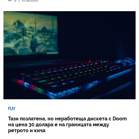
PLAY
Тази позлатена, но неработеща дискета с Doom
на цена 30 долара е на границата между
ретрото и кича