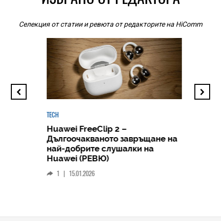
Селекция от статии и ревюта от редакторите на HiComm
TECH
Huawei FreeClip 2 –
Дългоочакваното завръщане на
HICOMME
най-добрите слушалки на
Следв
Huawei (РЕВЮ)
смар
1
|
15.01.2026
личен
0
|