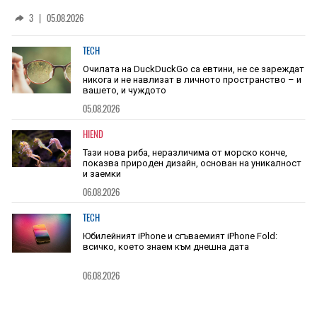
скоростта на звука
3
|
05.08.2026
TECH
Очилата на DuckDuckGo са евтини, не се зареждат
никога и не навлизат в личното пространство – и
вашето, и чуждото
05.08.2026
HIEND
Тази нова риба, неразличима от морско конче,
показва природен дизайн, основан на уникалност
и заемки
06.08.2026
TECH
Юбилейният iPhone и сгъваемият iPhone Fold:
всичко, което знаем към днешна дата
06.08.2026