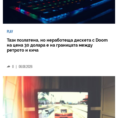
PLAY
Тази позлатена, но неработеща дискета с Doom
на цена 30 долара е на границата между
ретрото и кича
0
|
06.08.2026