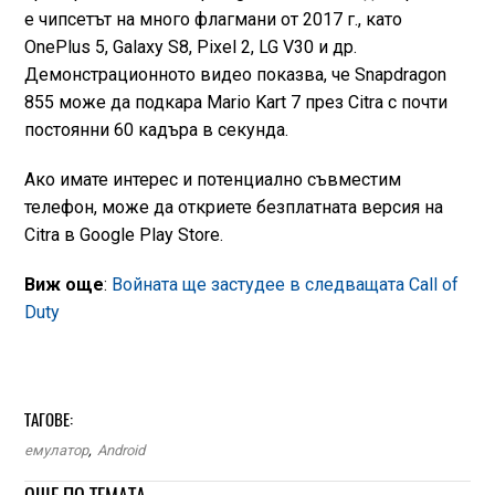
е чипсетът на много флагмани от 2017 г., като
OnePlus 5, Galaxy S8, Pixel 2, LG V30 и др.
Демонстрационното видео показва, че Snapdragon
855 може да подкара Mario Kart 7 през Citra с почти
постоянни 60 кадъра в секунда.
Ако имате интерес и потенциално съвместим
телефон, може да откриете безплатната вepсия на
Citra в Google Play Store.
Виж още
:
Войната ще застудее в следващата Call of
Duty
ТАГОВЕ:
емулатор
,
Android