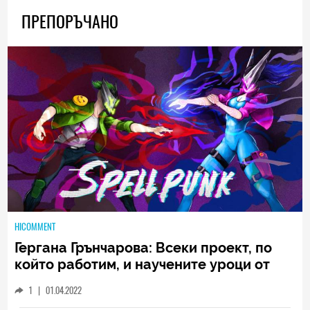
ПРЕПОРЪЧАНО
HICOMMENT
Гергана Грънчарова: Всеки проект, по
който работим, и научените уроци от
него са неизменна част от пътя, който
1
|
01.04.2022
трябва да извървим като екип