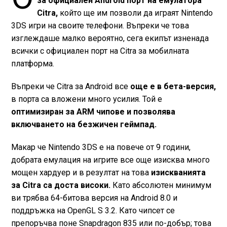
за официален Android порт на емулатора
Citra,
който ще им позволи да играят Nintendo
3DS игри на своите телефони. Въпреки че това
изглеждаше малко вероятно, сега екипът изненада
всички с официален порт на Citra за мобилната
платформа.
Въпреки че Citra за Android все
още е в бета-версия,
в порта са вложени много усилия. Той е
оптимизиран за ARM чипове и позволява
включването на безжичен геймпад.
Макар че Nintendo 3DS e на повече от 9 години,
добрата емулация на игрите все още изисква много
мощен хардуер и в резултат на това
изискванията
за Citra са доста високи.
Като абсолютен минимум
ви трябва 64-битова версия на Android 8.0 и
поддръжка на OpenGL S 3.2. Като чипсет се
препоръчва поне Snapdragon 835 или по-добър; това