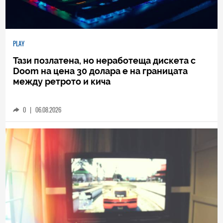
PLAY
Тази позлатена, но неработеща дискета с
Doom на цена 30 долара е на границата
между ретрото и кича
0
|
06.08.2026