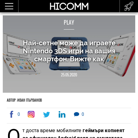
PLAY
Най-сетне може да играете
Nintendo 3DS игри на вашия
смартфон. Вижте как
25.05.2020
АВТОР: ИВАН ПЪРВАНОВ
0
0
О
т доста време мобилните
геймъри копнеят