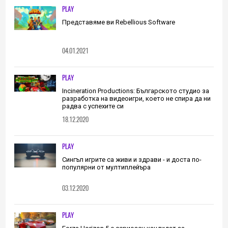
(ИНТЕРВЮ)
PLAY
Представяме ви Rebellious Software
04.01.2021
PLAY
Incineration Productions: Българското студио за
разработка на видеоигри, което не спира да ни
радва с успехите си
18.12.2020
PLAY
Сингъл игрите са живи и здрави - и доста по-
популярни от мултиплейъра
03.12.2020
PLAY