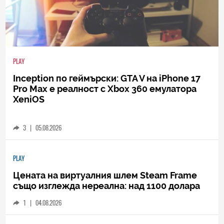
PLAY
Inception по геймърски: GTA V на iPhone 17
Pro Max е реалност с Xbox 360 емулатора
XeniOS
3
|
05.08.2026
PLAY
Цената на виртуалния шлем Steam Frame
също изглежда нереална: над 1100 долара
1
|
04.08.2026