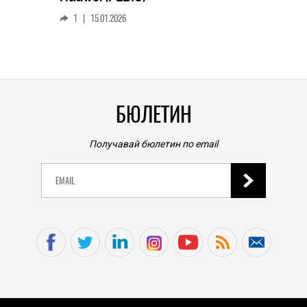
смар
1
|
15.01.2026
личен
0
|
БЮЛЕТИН
Получавай бюлетин по email