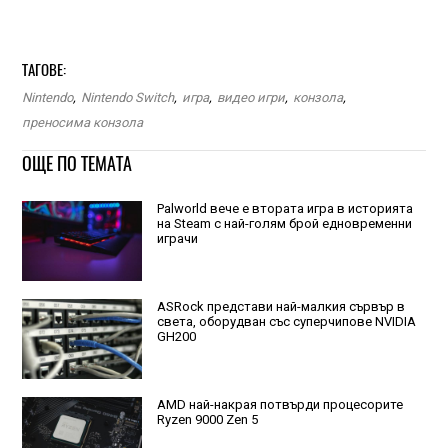
ТАГОВЕ:
Nintendo
,
Nintendo Switch
,
игра
,
видео игри
,
конзола
,
преносима конзола
ОЩЕ ПО ТЕМАТА
Palworld вече е втората игра в историята
на Steam с най-голям брой едновременни
играчи
ASRock представи най-малкия сървър в
света, оборудван със суперчипове NVIDIA
GH200
AMD най-накрая потвърди процесорите
Ryzen 9000 Zen 5