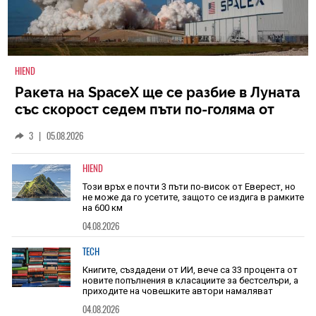
HIEND
Ракета на SpaceX ще се разбие в Луната
със скорост седем пъти по-голяма от
скоростта на звука
3
|
05.08.2026
HIEND
Този връх е почти 3 пъти по-висок от Еверест, но
не може да го усетите, защото се издига в рамките
на 600 км
04.08.2026
TECH
Книгите, създадени от ИИ, вече са 33 процента от
новите попълнения в класациите за бестселъри, а
приходите на човешките автори намаляват
04.08.2026