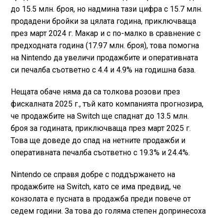
до 15.5 млн. броя, но надмина тази цифра с 15.7 млн.
продадени бройки за цялата година, приключваща
през март 2024 г. Макар и с по-малко в сравнение с
предходната година (17.97 млн. броя), това помогна
на Nintendo да увеличи продажбите и оперативната
си печалба съответно с 4.4 и 4.9% на годишна база.
Нещата обаче няма да са толкова розови през
фискалната 2025 г., тъй като компанията прогнозира,
че продажбите на Switch ще спаднат до 13.5 млн.
броя за годината, приключваща през март 2025 г.
Това ще доведе до спад на нетните продажби и
оперативната печалба съответно с 19.3% и 24.4%.
Nintendo се справя добре с поддържането на
продажбите на Switch, като се има предвид, че
конзолата е пусната в продажба преди повече от
седем години. За това до голяма степен допринесоха