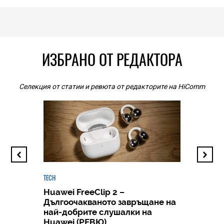
ИЗБРАНО ОТ РЕДАКТОРА
Селекция от статии и ревюта от редакторите на HiComm
TECH
Huawei FreeClip 2 –
Дългоочакваното завръщане на
HICOMME
най-добрите слушалки на
Следв
Huawei (РЕВЮ)