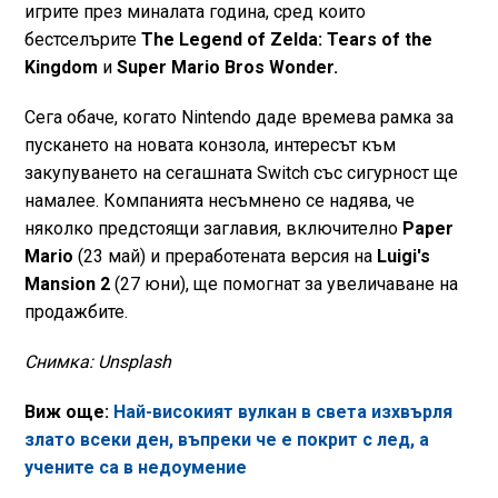
игрите през миналата година, сред които
бестселърите
The Legend of Zelda: Tears of the
Kingdom
и
Super Mario Bros Wonder.
Сега обаче, когато Nintendo даде времева рамка за
пускането на новата конзола, интересът към
закупуването на сегашната Switch със сигурност ще
намалее. Компанията несъмнено се надява, че
няколко предстоящи заглавия, включително
Paper
Mario
(23 май) и преработената версия на
Luigi's
Mansion 2
(27 юни), ще помогнат за увеличаване на
продажбите.
Снимка: Unsplash
Виж още:
Най-високият вулкан в света изхвърля
злато всеки ден, въпреки че е покрит с лед, а
учените са в недоумение