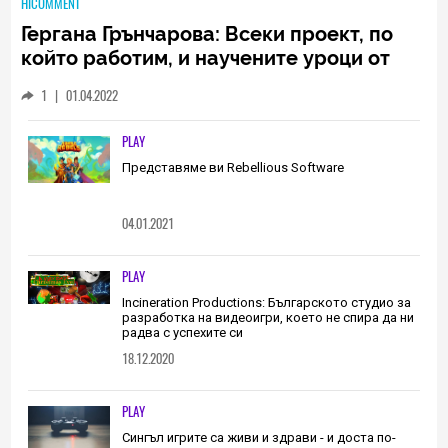
HICOMMENT
Гергана Грънчарова: Всеки проект, по
който работим, и научените уроци от
него са неизменна част от пътя, който
1
|
01.04.2022
трябва да извървим като екип
(ИНТЕРВЮ)
PLAY
Представяме ви Rebellious Software
04.01.2021
PLAY
Incineration Productions: Българското студио за
разработка на видеоигри, което не спира да ни
радва с успехите си
18.12.2020
PLAY
Сингъл игрите са живи и здрави - и доста по-