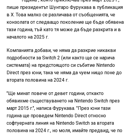
пише президентът Шунтаро Фурукава в публикация
в X. Това малко се различава от съобщенията, че
конзолата от следващо поколение ще бъде обявена
тази година, тъй като тя може да бъде разкрита и в
началото на 2025 г.
Компанията добави, че няма да разкрие никакви
подробности за Switch 2 (или както ще се нарича
системата) на предстоящото си събитие Nintendo
Direct през юни, така че няма да чуем нищо поне до
втората половина на 2024 г.
"Ще минат повече от девет години, откакто
обявихме съществуването на Nintendo Switch през
март 2015 г.", написа Фурукава. "През юни тази
година ще проведем Nintendo Direct относно
софтуерната линия на Nintendo Switch за втората
половина на 2024 г., но моля, имайте предвид, че по