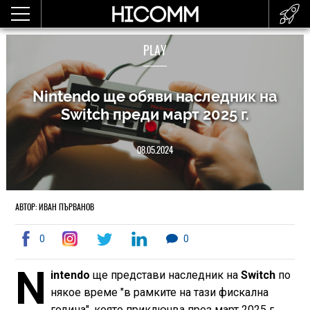
PLAY
Nintendo ще обяви наследник на
Switch преди март 2025 г.
08.05.2024
АВТОР: ИВАН ПЪРВАНОВ
0
0
N
intendo
ще представи наследник на
Switch
по
някое време "в рамките на тази фискална
година", която приключва през март 2025 г.,