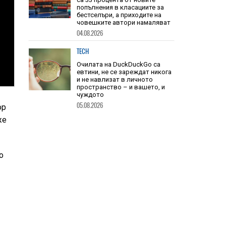
TECH
Книгите, създадени от ИИ, вече
са 33 процента от новите
попълнения в класациите за
бестселъри, а приходите на
човешките автори намаляват
04.08.2026
TECH
Очилата на DuckDuckGo са
евтини, не се зареждат никога
ор
и не навлизат в личното
пространство – и вашето, и
же
чуждото
05.08.2026
о