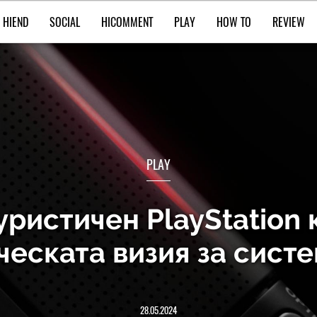
HIEND
SOCIAL
HICOMMENT
PLAY
HOW TO
REVIEW
PLAY
уристичен PlayStation 
ческата визия за сист
28.05.2024