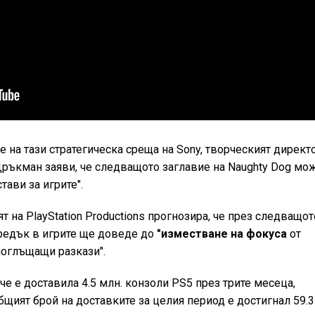
 на тази стратегическа среща на Sony, творческият директ
л Дръкман заяви, че следващото заглавие на Naughty Dog мо
ави за игрите".
 на PlayStation Productions прогнозира, че през следващот
редък в игрите ще доведе до
"изместване на фокуса
от
поглъщащи разкази".
е е доставила 4.5 млн. конзоли PS5 през трите месеца,
бщият брой на доставките за целия период е достигнал 59.3