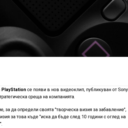
а
PlayStation
се появи в нов видеоклип, публикуван от Sony
тратегическа среща на компанията.
, за да определи своята "творческа визия за забавление",
изия за това къде "иска да бъде след 10 години с оглед на
.