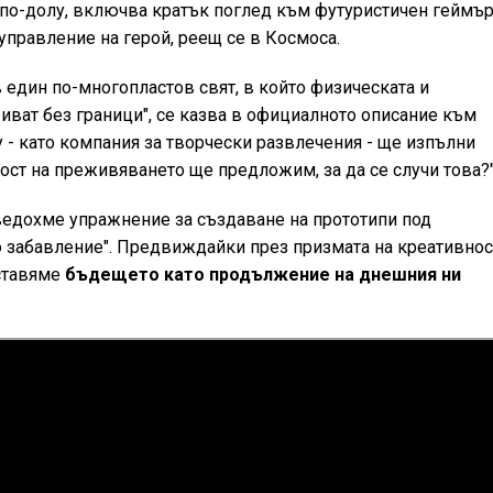
 по-долу, включва кратък поглед към футуристичен геймъ
 управление на герой, реещ се в Космоса.
 един по-многопластов свят, в който физическата и
иват без граници", се казва в официалното описание към
 - като компания за творчески развлечения - ще изпълни
ност на преживяването ще предложим, за да се случи това?
оведохме упражнение за създаване на прототипи под
о забавление". Предвиждайки през призмата на креативнос
дставяме
бъдещето като продължение на днешния ни