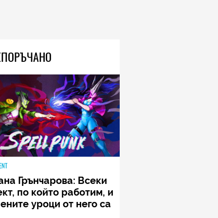
ЕПОРЪЧАНО
ENT
ана Грънчарова: Всеки
кт, по който работим, и
ените уроци от него са
менна част от пътя,