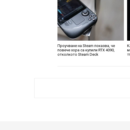
Проучване на Steam показва, че
К
повече хора са купили RTX 4090,
м
отколкото Steam Deck
т