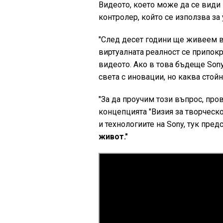
Видеото, което може да се види
контролер, който се използва за
"След десет години ще живеем в
виртуалната реалност се припокр
видеото. Ако в това бъдеще Sony
света с иновации, но каква стой
"За да проучим този въпрос, пр
концепцията "Визия за творческ
и технологиите на Sony, тук пре
живот."