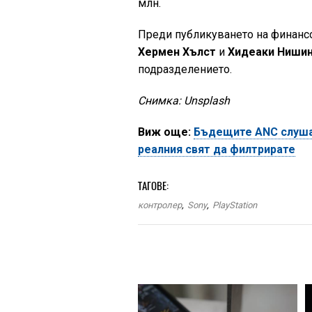
млн.
Преди публикуването на финансови
Хермен Хълст
и
Хидеаки Ниши
подразделението.
Снимка: Unsplash
Виж още:
Бъдещите ANC слушал
реалния свят да филтрирате
ТАГОВЕ:
контролер
,
Sony
,
PlayStation