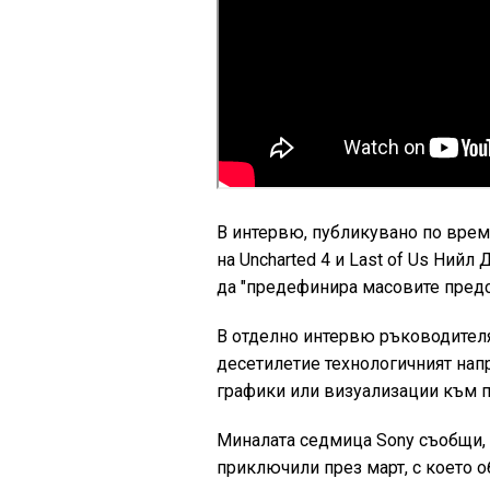
В интервю, публикувано по време
на Uncharted 4 и Last of Us Ний
да "предефинира масовите предст
В отделно интервю ръководителят
десетилетие технологичният нап
графики или визуализации към 
Миналата седмица Sony съобщи, ч
приключили през март, с което о