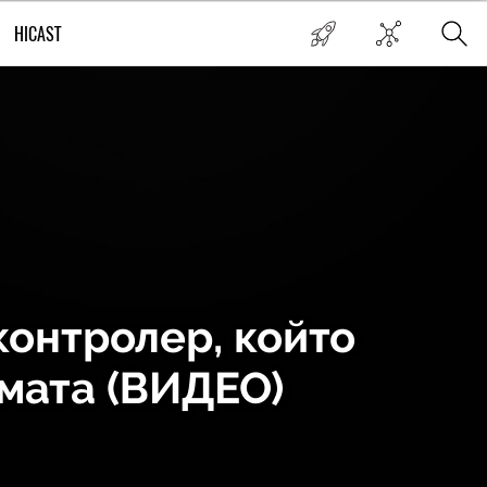
HICAST
контролер, който
емата (ВИДЕО)