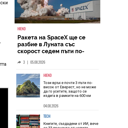
рски
"
HIEND
Ракета на SpaceX ще се
разбие в Луната със
тта
скорост седем пъти по-
голяма от скоростта на
3
|
05.08.2026
звука
HIEND
Този връх е почти 3 пъти по-
висок от Еверест, но не може
да го усетите, защото се
издига в рамките на 600 км
04.08.2026