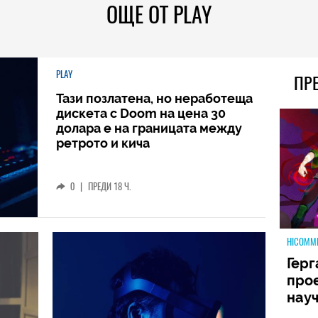
ОЩЕ ОТ PLAY
PLAY
ПР
Тази позлатена, но неработеща
дискета с Doom на цена 30
долара е на границата между
ретрото и кича
0
|
ПРЕДИ 18 Ч.
HICOMM
Герг
прое
науч
неиз