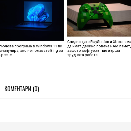
Следващите PlayStation и Xbox ням
лючова програма в Windows 11 ви
да имат двойно повече RAM памет
анипулира, ако не ползвате Bing за
защото софтуерът ще върши
ърсене
трудната работа
КОМЕНТАРИ (0)