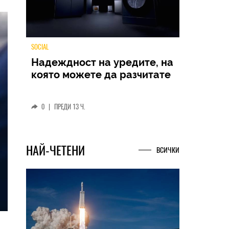
TECH
Samsung Galaxy Z Fold8
Ultra – ново име, познато
представяне
0
|
04.08.2026
НАЙ-ЧЕТЕНИ
ВСИЧКИ