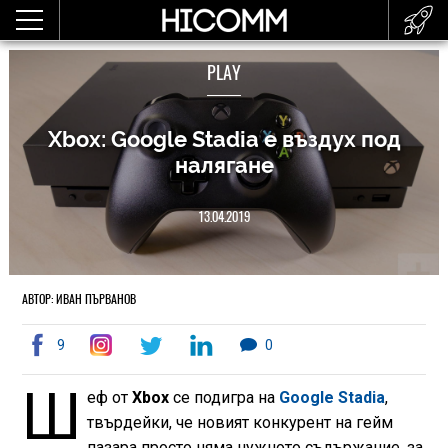
PLAY
Xbox: Google Stadia е въздух под
налягане
13.04.2019
АВТОР: ИВАН ПЪРВАНОВ
9
0
Ш
еф от
Xbox
се подигра на
Google Stadia
,
твърдейки, че новият конкурент на гейм
пазара просто няма нужното съдържание, за