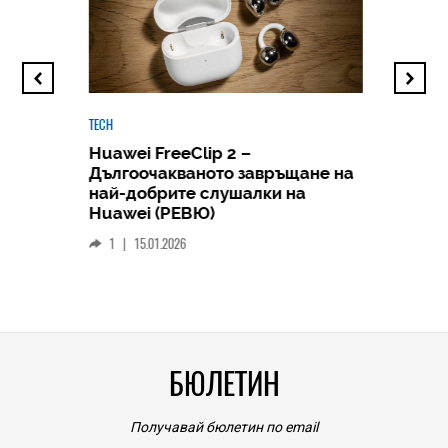
TECH
Huawei FreeClip 2 –
Дългоочакваното завръщане на
HICOMME
най-добрите слушалки на
Следв
Huawei (РЕВЮ)
смар
1
|
15.01.2026
личен
0
|
БЮЛЕТИН
Получавай бюлетин по email