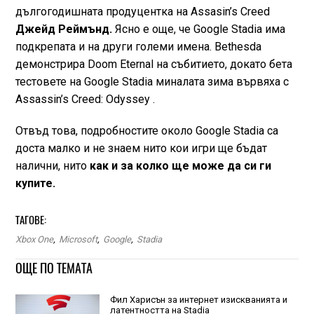
дългогодишната продуцентка на Assasin’s Creed
Джейд Реймънд.
Ясно е още, че Google Stadia има
подкрепата и на други големи имена. Bethesda
демонстрира Doom Eternal на събитието, докато бета
тестовете на Google Stadia миналата зима вървяха с
Assassin’s Creed: Odyssey .
Отвъд това, подробностите около Google Stadia са
доста малко и не знаем нито кои игри ще бъдат
налични, нито
как и за колко ще може да си ги
купите.
ТАГОВЕ:
Xbox One
,
Microsoft
,
Google
,
Stadia
ОЩЕ ПО ТЕМАТА
Фил Харисън за интернет изискванията и
латентността на Stadia