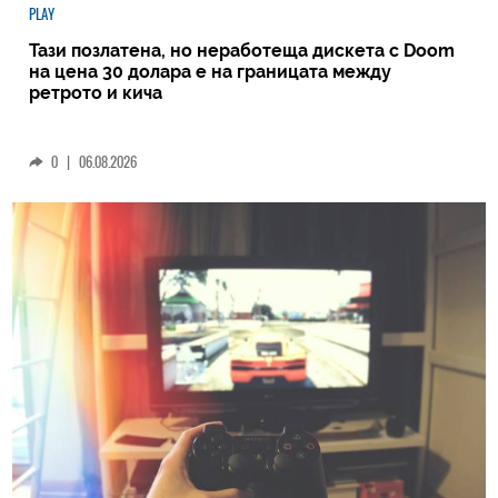
PLAY
Тази позлатена, но неработеща дискета с Doom
на цена 30 долара е на границата между
ретрото и кича
0
|
06.08.2026