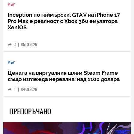
PLAY
Inception по геймърски: GTA V на iPhone 17
Pro Max е реалност с Xbox 360 емулатора
XeniOS
3
|
05.08.2026
PLAY
Цената на виртуалния шлем Steam Frame
също изглежда нереална: над 1100 долара
1
|
04.08.2026
ПРЕПОРЪЧАНО