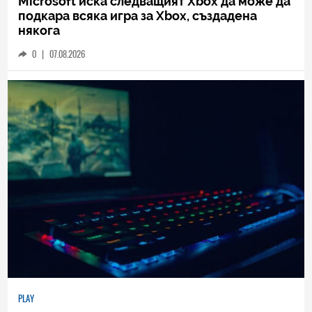
Microsoft иска следващият Xbox да може да
подкара всяка игра за Xbox, създадена
някога
0
|
07.08.2026
PLAY