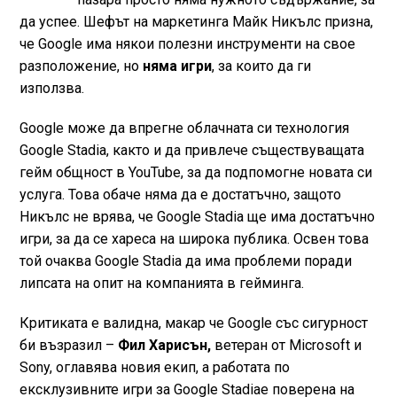
да успее. Шефът на маркетинга Майк Никълс призна,
че Google има някои полезни инструменти на свое
разположение, но
няма игри
, за които да ги
използва.
Google може да впрегне облачната си технология
Google Stadia, както и да привлече съществуващата
гейм общност в YouTube, за да подпомогне новата си
услуга. Това обаче няма да е достатъчно, защото
Никълс не врява, че Google Stadia ще има достатъчно
игри, за да се хареса на широка публика. Освен това
той очаква Google Stadia да има проблеми поради
липсата на опит на компанията в гейминга.
Критиката е валидна, макар че Google със сигурност
би възразил –
Фил Харисън,
ветеран от Microsoft и
Sony, оглавява новия екип, а работата по
ексклузивните игри за Google Stadiaе поверена на