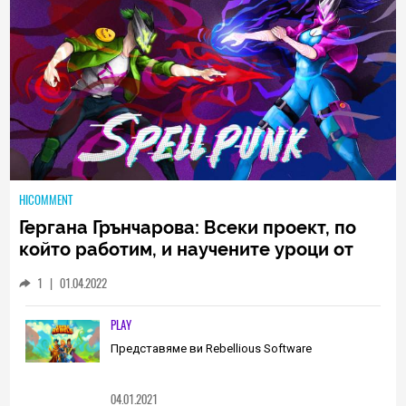
HICOMMENT
Гергана Грънчарова: Всеки проект, по
който работим, и научените уроци от
него са неизменна част от пътя, който
1
|
01.04.2022
трябва да извървим като екип
(ИНТЕРВЮ)
PLAY
Представяме ви Rebellious Software
04.01.2021