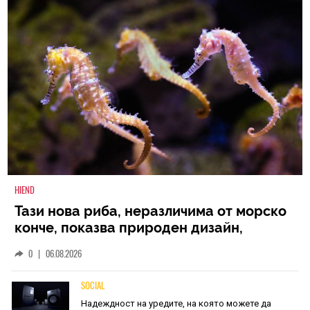
HIEND
Тази нова риба, неразличима от морско
конче, показва природен дизайн,
основан на уникалност и заемки
0
|
06.08.2026
SOCIAL
Надеждност на уредите, на която можете да