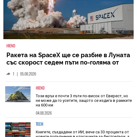
HIEND
Ракета на SpaceX ще се разбие в Луната
със скорост седем пъти по-голяма от
скоростта на звука
1
|
05.08.2026
HIEND
Този връх е почти 3 пъти по-висок от Еверест, но
не може да го усетите, защото се издига в рамките
на 600 км
04.08.2026
TECH
Книгите, създадени от ИИ, вече са 33 процента от
новите попълнения в класациите за бестселъри, а