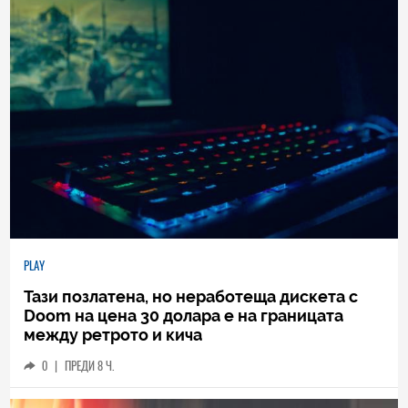
PLAY
Тази позлатена, но неработеща дискета с
Doom на цена 30 долара е на границата
между ретрото и кича
0
|
ПРЕДИ 8 Ч.