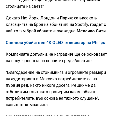
столицата на света".
Докато Ню Йорк, Лондон и Париж са високо в
класацията на броя на абонатите на Spotify, градът с
най-голям брой абонати е очевидно
Мексико Сити.
Спечели убийствен 4K OLED телевизор на Philips
Компанията допълни, че наградите ще се основават
на популярността на песните сред абонатите.
"Благодарение на стрийминга и огромните размери
на аудиторията в Мексико потребителите са на
първия ред, както никога досега. Решихме да
отбележим това, като проверим какво обичат
потребителите, въз основа на тяхното слушане",
казват от компанията.