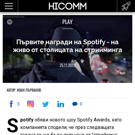
PLAY
Първите награди на Spotify - на
живо от столицата на стрийминга
25.11.2019
АВТОР: ИВАН ПЪРВАНОВ
3
0
S
potify
обяви новото шоу Spotify Awards, като
компанията сподели, че през следващата
година то ще бъде излъчено от "стрийминг