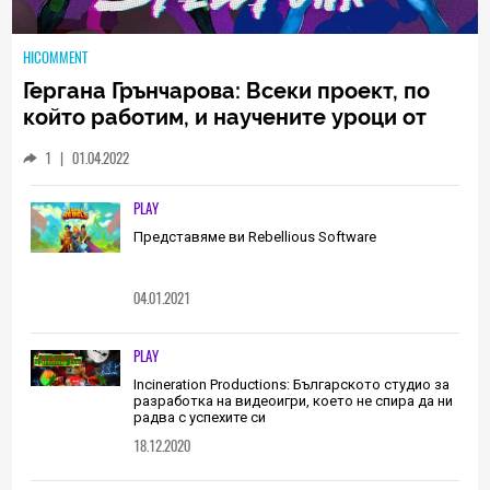
HICOMMENT
Гергана Грънчарова: Всеки проект, по
който работим, и научените уроци от
него са неизменна част от пътя, който
1
|
01.04.2022
трябва да извървим като екип
(ИНТЕРВЮ)
PLAY
Представяме ви Rebellious Software
04.01.2021
PLAY
Incineration Productions: Българското студио за
разработка на видеоигри, което не спира да ни
радва с успехите си
18.12.2020