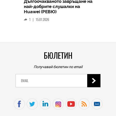
Дългоочакваното завръщане на
HICOMME
най-добрите слушалки на
Следв
Huawei (РЕВЮ)
смар
1
|
15.01.2026
личен
0
|
БЮЛЕТИН
Получавай бюлетин по email