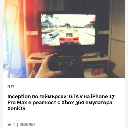
PLAY
Inception по геймърски: GTA V на iPhone 17
Pro Max е реалност с Xbox 360 емулатора
XeniOS
1
|
05.08.2026