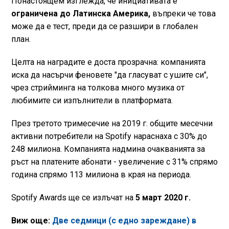
Понастоящем изглежда, че инициативата е
ограничена до Латинска Америка,
въпреки че това
може да е тест, преди да се разшири в глобален
план.
Целта на наградите е доста прозрачна: компанията
иска да насърчи феновете "да гласуват с ушите си",
чрез стрийминга на толкова много музика от
любимите си изпълнители в платформата.
През третото тримесечие на 2019 г. общите месечни
активни потребители на Spotify нараснаха с 30% до
248 милиона. Компанията надмина очакванията за
ръст на платените абонати - увеличение с 31% спрямо
година спрямо 113 милиона в края на периода.
Spotify Awards ще се излъчат на
5 март 2020 г.
Виж още:
Две седмици (с едно зареждане) в