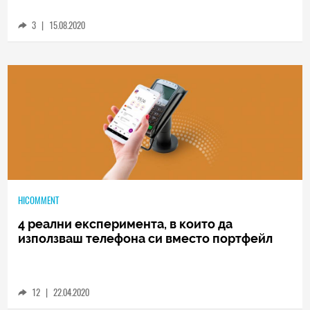
модел за разплащания
3
|
15.08.2020
HICOMMENT
4 реални експеримента, в които да
използваш телефона си вместо портфейл