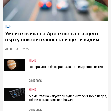
TECH
Умните очила на Apple ще са с акцент
върху поверителността и ще ги видим
на WWDC 2027
0
|
30.07.2026
HIEND
Венера може би се разпада под вътрешен натиск
29.07.2026
HIEND
Моментът на изкуствен суперинтелект вече назря,