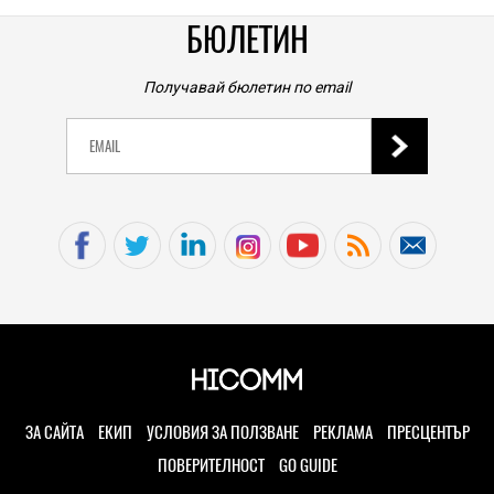
TECH
0
|
Този супермотор свети в тъмното и прилича на
оживял реквизит от света на Blade Runner
БЮЛЕТИН
28.07.2026
PLAY
Получавай бюлетин по email
Този емулатор връща към живот някогашните
ранни LCD игри, вкл. и никога невиждана от
Nintendo
28.07.2026
TECH
Windows 11 е толкова неоптимизиран, че дори
най-новият и скъп лаптоп на Microsoft замръзва,
когато го ползва
28.07.2026
TECH
Нова посока в дизайна: Задават се по-широки
смартфони с формат 16:10