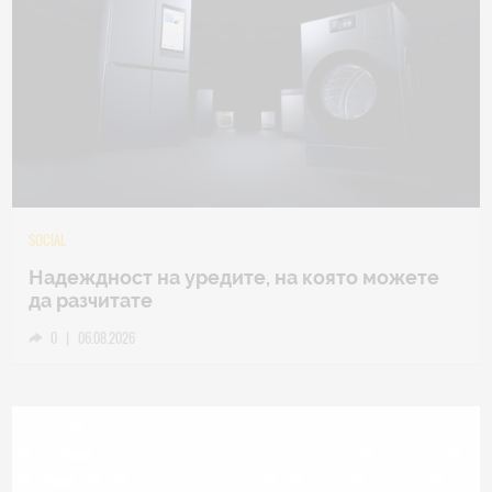
TECH
Samsung Galaxy Z Fold8 Ultra – ново име,
познато представяне
0
|
04.08.2026