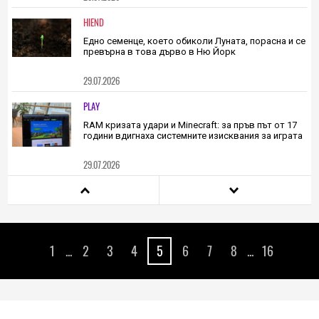
обяви създателят на ChatGPT
29.07.2026
HIEND
Едно семенце, което обиколи Луната, порасна и се
превърна в това дърво в Ню Йорк
29.07.2026
PLAY
RAM кризата удари и Minecraft: за пръв път от 17
години вдигнаха системните изисквания за играта
29.07.2026
HIEND
Дигитално ДНК ще пази човешката душа в
хуманоидния робот след смъртта
1
...
2
3
4
5
6
7
8
...
16
29.07.2026
HIEND