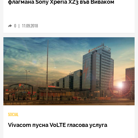
TECH
Стартират предварителните заявки за
флагмана Sony Xperia XZ3 във Виваком
0
|
11.09.2018
SOCIAL