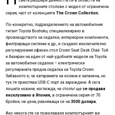
света разшири дейността си в областта на
компютърните столове с модел от ограничена
серия, част от колекцията
The Crown Collection.
По-конкретно, подразделението на автомобилния
гигант Toyota Boshoku, специализирано в
производството на седалки, интериорни компоненти,
филтриращи системи и др., е създало изключително
регулируемия офисен стол Crown Seat Desk Chair. Той
е базиран на един от най-удобните модели на Toyota
за автомобилни седалки – електрически
регулираната предна седалка на Toyota Crown.
Забавното е, че катарамата на колана е запазена, но
тук тя приютява USB-C порт за зареждане. А сега
лошата новина: изглежда, че столът ще
се продава
ексклузивно в Япония,
в ограничена серия от 70
бройки, на цена, равняваща се на
3500 долара.
Ако някога сте си пожелавали компютърният ви