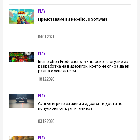
(ИНТЕРВЮ)
PLAY
Представяме ви Rebellious Software
04.01.2021
PLAY
Incineration Productions: Българското студио за
разработка на видеоигри, което не спира да ни
радва с успехите си
18.12.2020
PLAY
Сингъл игрите са живи и здрави - и доста по-
популярни от мултиплейъра
03.12.2020
PLAY