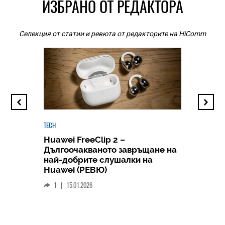
ИЗБРАНО ОТ РЕДАКТОРА
Селекция от статии и ревюта от редакторите на HiComm
TECH
Huawei FreeClip 2 –
Дългоочакваното завръщане на
HICOMME
най-добрите слушалки на
Следв
Huawei (РЕВЮ)
смар
1
|
15.01.2026
личен
0
|