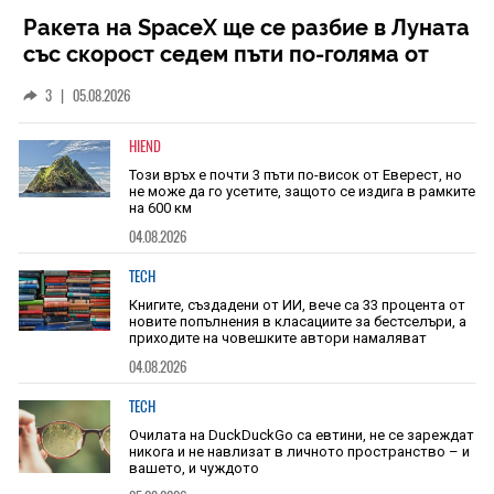
Ракета на SpaceX ще се разбие в Луната
със скорост седем пъти по-голяма от
скоростта на звука
3
|
05.08.2026
HIEND
Този връх е почти 3 пъти по-висок от Еверест, но
не може да го усетите, защото се издига в рамките
на 600 км
04.08.2026
TECH
Книгите, създадени от ИИ, вече са 33 процента от
новите попълнения в класациите за бестселъри, а
приходите на човешките автори намаляват
04.08.2026
TECH
Очилата на DuckDuckGo са евтини, не се зареждат
никога и не навлизат в личното пространство – и
вашето, и чуждото