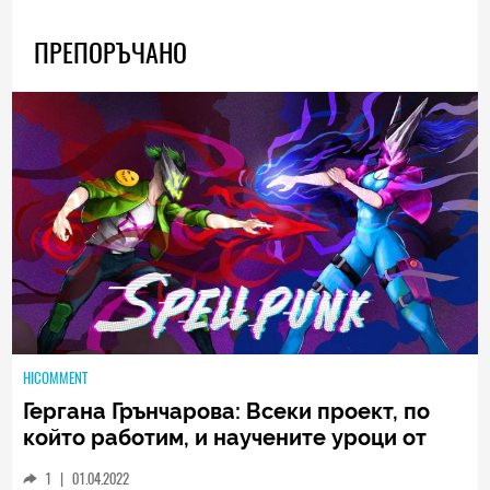
ПРЕПОРЪЧАНО
HICOMMENT
Гергана Грънчарова: Всеки проект, по
който работим, и научените уроци от
него са неизменна част от пътя, който
1
|
01.04.2022
трябва да извървим като екип