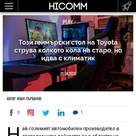
PLAY
Този геймърски стол на Toyota
струва колкото кола на старо, но
идва с климатик
28.04.2026
АВТОР: ИВАН ПЪРВАНОВ
0
1
Н
ай-големият автомобилен производител в