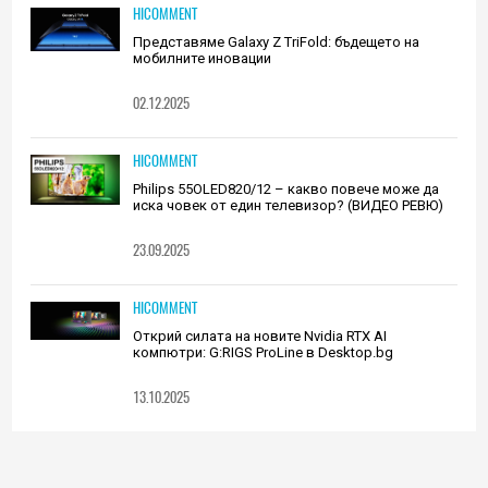
HICOMMENT
Представяме Galaxy Z TriFold: бъдещето на
мобилните иновации
02.12.2025
HICOMMENT
Philips 55OLED820/12 – какво повече може да
иска човек от един телевизор? (ВИДЕО РЕВЮ)
23.09.2025
HICOMMENT
Открий силата на новите Nvidia RTX AI
компютри: G:RIGS ProLine в Desktop.bg
13.10.2025