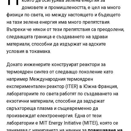
който да осигурява зелена енергия за
домовете и промишлеността, е цел на много
физици по света, но между настоящето и бъдещето
на тази зелена енергия има много препятствия.
Въпреки че някои от тези препятствия са преодолени,
следващата граница е създаването на здрави
материали, способни да издържат на адските
условия в токамака.
Докато инженерите конструират реактори за
термоядрен синтез от следващо поколение като
например Международния термоядрен
експериментален реактор (ITER) в Южна Франция,
лабораториите по света работят по създаването на
екзотични материали, способни да задържат
свръхгореща плазма и същевременно да
произвеждат електроенергия. Една от тези
лаборатории е MIT Energy Initiative (MITEI), която се
занимава с намирането на начини за
повишаване на