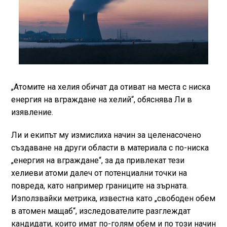
„Атомите на хелия обичат да отиват на места с ниска
енергия на вграждане на хелий“, обяснява Ли в
изявление.
Ли и екипът му измислиха начин за целенасочено
създаване на други области в материала с по-ниска
„енергия на вграждане“, за да привлекат тези
хелиеви атоми далеч от потенциални точки на
повреда, като например границите на зърната.
Използвайки метрика, известна като „свободен обем
в атомен мащаб“, изследователите разглеждат
кандидати, които имат по-голям обем и по този начин