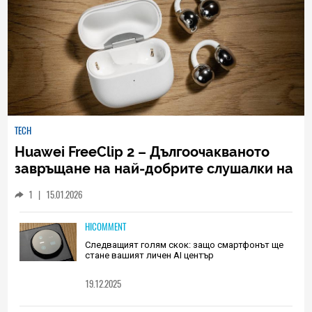
TECH
Huawei FreeClip 2 – Дългоочакваното
завръщане на най-добрите слушалки на
Huawei (РЕВЮ)
1
|
15.01.2026
HICOMMENT
Следващият голям скок: защо смартфонът ще
стане вашият личен AI център
19.12.2025