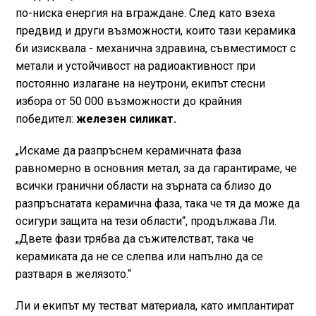
по-ниска енергия на вграждане. След като взеха
предвид и други възможности, които тази керамика
би изисквала - механична здравина, съвместимост с
метали и устойчивост на радиоактивност при
постоянно излагане на неутрони, екипът стесни
избора от 50 000 възможности до крайния
победител:
железен силикат.
„Искаме да разпръснем керамичната фаза
равномерно в основния метал, за да гарантираме, че
всички гранични области на зърната са близо до
разпръснатата керамична фаза, така че тя да може да
осигури защита на тези области“, продължава Ли.
„Двете фази трябва да съжителстват, така че
керамиката да не се слепва или напълно да се
разтваря в желязото.“
Ли и екипът му тестват материала, като имплантират