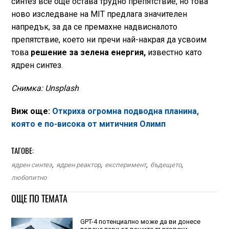
синтез все още остава трудно препятствие, но това
ново изследване на MIT предлага значителен
напредък, за да се премахне надвисналото
препятствие, което ни пречи най-накрая да усвоим
това
решение за зелена енергия,
известно като
ядрен синтез.
Снимка: Unsplash
Виж още:
Откриха огромна подводна планина,
която е по-висока от митичния Олимп
ТАГОВЕ:
ядрен синтез
,
ядрен реактор
,
експеримент
,
бъдещето
,
любопитно
ОЩЕ ПО ТЕМАТА
GPT-4 потенциално може да ви донесе