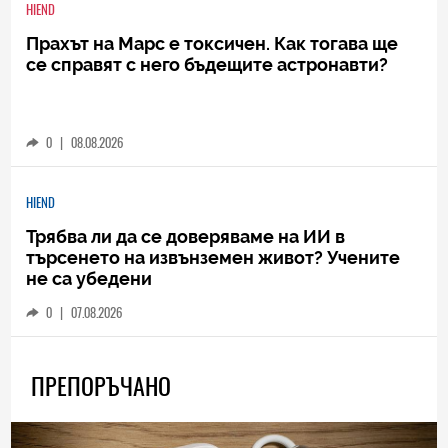
HIEND
Прахът на Марс е токсичен. Как тогава ще
се справят с него бъдещите астронавти?
0
|
08.08.2026
HIEND
Трябва ли да се доверяваме на ИИ в
търсенето на извънземен живот? Учените
не са убедени
0
|
07.08.2026
ПРЕПОРЪЧАНО