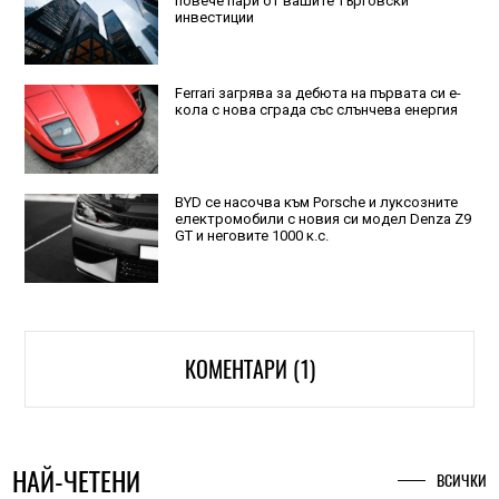
повече пари от вашите търговски
инвестиции
Ferrari загрява за дебюта на първата си е-
кола с нова сграда със слънчева енергия
BYD се насочва към Porsche и луксозните
електромобили с новия си модел Denza Z9
GT и неговите 1000 к.с.
КОМЕНТАРИ (1)
НАЙ-ЧЕТЕНИ
ВСИЧКИ