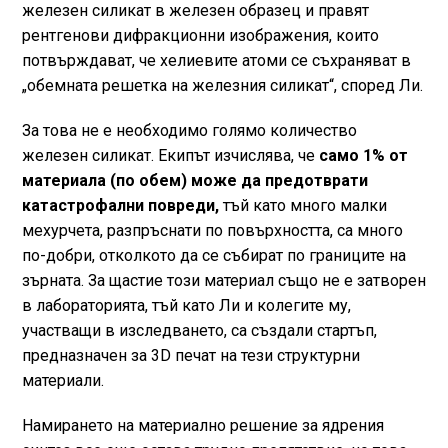
железен силикат в железен образец и правят
рентгенови дифракционни изображения, които
потвърждават, че хелиевите атоми се съхраняват в
„обемната решетка на железния силикат“, според Ли.
За това не е необходимо голямо количество
железен силикат. Екипът изчислява, че
само 1% от
материала (по обем) може да предотврати
катастрофални повреди,
тъй като много малки
мехурчета, разпръснати по повърхността, са много
по-добри, отколкото да се събират по границите на
зърната. За щастие този материал също не е затворен
в лабораторията, тъй като Ли и колегите му,
участващи в изследването, са създали стартъп,
предназначен за 3D печат на тези структурни
материали.
Намирането на материално решение за ядрения