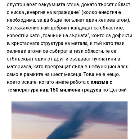
опустошават вакуумната стена, докато търсят област
с ниска „енергия на вграждане“ (колко енергия е
необходима, за да бъде погълнат един хелиев атом).
За съжаление най-добрият кандидат са областите,
известни като „граници на зърната“, които са дефекти
в кристалната структура на метала, и тъй като тези
хелиеви атоми се събират в тези области, те се
отблъскват един от друг и създават пукнатини в
материала, като превръщат съда в нефункционален
само в рамките на шест месеца. Това не е нещо,
което искате, когато имате работа с
плазма с
температура над 150 милиона градуса
по Целзий.