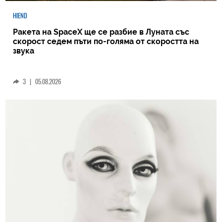
HIEND
Ракета на SpaceX ще се разбие в Луната със
скорост седем пъти по-голяма от скоростта на
звука
3
|
05.08.2026