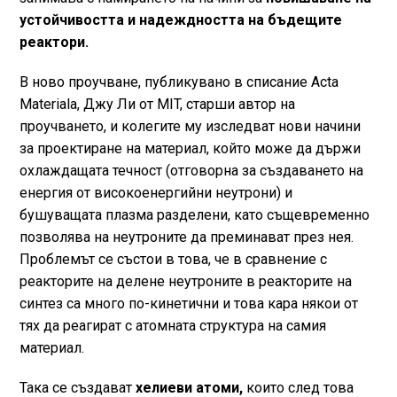
устойчивостта и надеждността на бъдещите
реактори.
В ново проучване, публикувано в списание Acta
Materiala, Джу Ли от MIT, старши автор на
проучването, и колегите му изследват нови начини
за проектиране на материал, който може да държи
охлаждащата течност (отговорна за създаването на
енергия от високоенергийни неутрони) и
бушуващата плазма разделени, като същевременно
позволява на неутроните да преминават през нея.
Проблемът се състои в това, че в сравнение с
реакторите на делене неутроните в реакторите на
синтез са много по-кинетични и това кара някои от
тях да реагират с атомната структура на самия
материал.
Така се създават
хелиеви атоми,
които след това