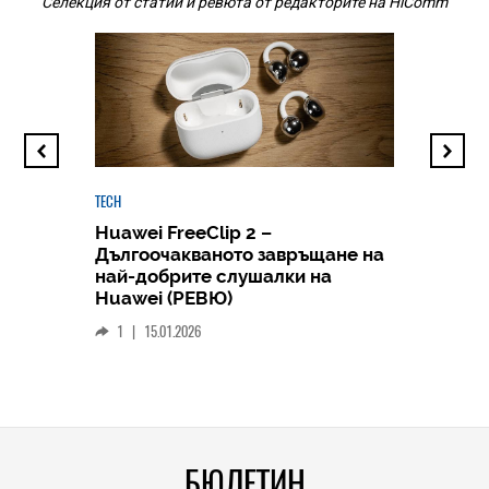
Селекция от статии и ревюта от редакторите на HiComm
TECH
Huawei FreeClip 2 –
Дългоочакваното завръщане на
HICOMME
най-добрите слушалки на
Следв
Huawei (РЕВЮ)
смар
1
|
15.01.2026
личен
0
|
БЮЛЕТИН