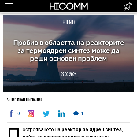
HIEND
Пробив в областта на реакторите
за термоядрен синтез може да
реши основен проблем
27.09.2024
АВТОР: ИВАН ПЪРВАНОВ
0
1
П
острояването на
реактор за ядрен синтез,