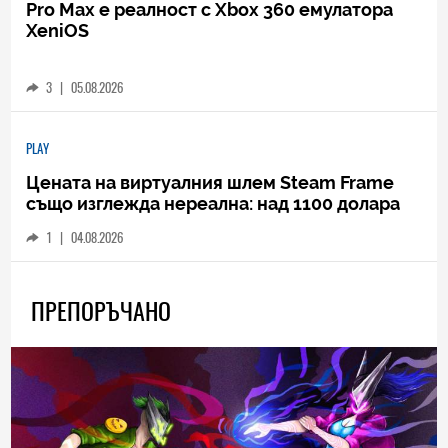
Pro Max е реалност с Xbox 360 емулатора
XeniOS
3
|
05.08.2026
PLAY
Цената на виртуалния шлем Steam Frame
също изглежда нереална: над 1100 долара
1
|
04.08.2026
ПРЕПОРЪЧАНО