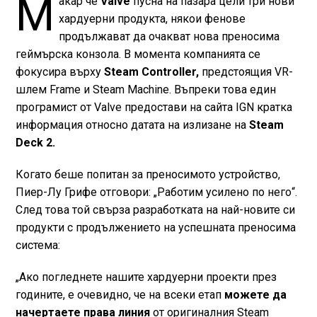
М
акар че
Valve
пусна на пазара цели три нови
хардуерни продукта, някои фенове
продължават да очакват нова преносима
геймърска конзола. В момента компанията се
фокусира върху
Steam Controller,
предстоящия VR-
шлем Frame и Steam Machine. Въпреки това един
програмист от Valve предостави на сайта IGN кратка
информация относно датата на излизане на
Steam
Deck 2.
Когато беше попитан за преносимото устройство,
Пиер-Лу Грифе отговори: „Работим усилено по него“.
След това той свърза разработката на най-новите си
продукти с продължението на успешната преносима
система:
„Ако погледнете нашите хардуерни проекти през
годините, е очевидно, че на всеки етап
можете да
начертаете права линия
от оригиналния Steam