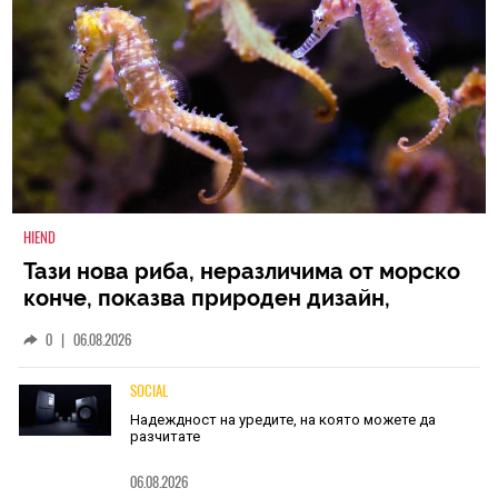
HIEND
Тази нова риба, неразличима от морско
конче, показва природен дизайн,
основан на уникалност и заемки
0
|
06.08.2026
SOCIAL
Надеждност на уредите, на която можете да
разчитате
06.08.2026