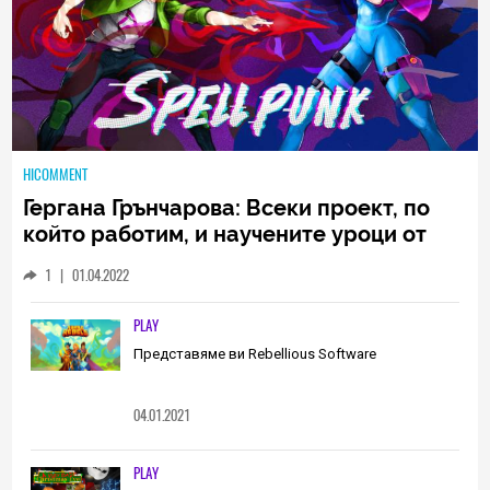
HICOMMENT
Гергана Грънчарова: Всеки проект, по
който работим, и научените уроци от
него са неизменна част от пътя, който
1
|
01.04.2022
трябва да извървим като екип
(ИНТЕРВЮ)
PLAY
Представяме ви Rebellious Software
04.01.2021
PLAY