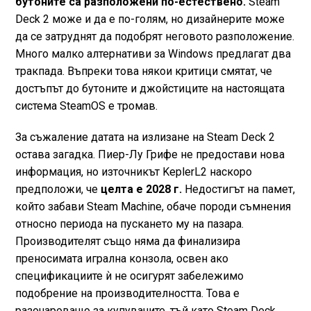
бутоните са разположени по-естествено.
Steam
Deck 2 може и да е по-голям, но дизайнерите може
да се затруднят да подобрят неговото разположение.
Много малко алтернативи за Windows предлагат два
тракпада. Въпреки това някои критици смятат, че
достъпът до бутоните и джойстиците на настоящата
система SteamOS е тромав.
За съжаление датата на излизане на Steam Deck 2
остава загадка. Пиер-Лу Грифе не предостави нова
информация, но източникът KeplerL2 наскоро
предположи, че
целта е 2028 г.
Недостигът на памет,
който забави Steam Machine, обаче породи съмнения
относно периода на пускането му на пазара.
Производителят също няма да финализира
преносимата игрална конзола, освен ако
спецификациите ѝ не осигурят забележимо
подобрение на производителността. Това е
разочароващо за купувачите, тъй като Steam Deck