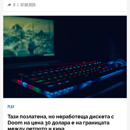
0
|
07.08.2026
PLAY
Тази позлатена, но неработеща дискета с
Doom на цена 30 долара е на границата
между ретрото и кича