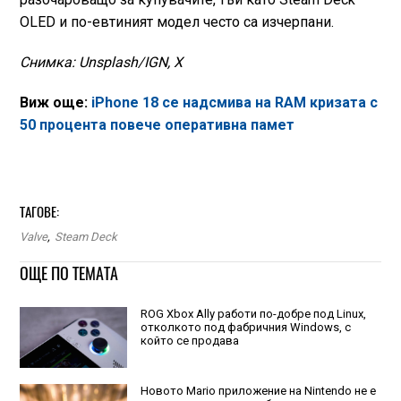
OLED и по-евтиният модел често са изчерпани.
Снимка: Unsplash/IGN, X
Виж още:
iPhone 18 се надсмива на RAM кризата с
50 процента повече оперативна памет
ТАГОВЕ:
Valve
,
Steam Deck
ОЩЕ ПО ТЕМАТА
ROG Xbox Ally работи по-добре под Linux,
отколкото под фабричния Windows, с
който се продава
Новото Mario приложение на Nintendo не е