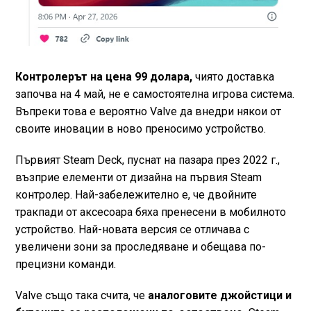
Контролерът на цена 99 долара,
чиято доставка
започва на 4 май, не е самостоятелна игрова система.
Въпреки това е вероятно Valve да внедри някои от
своите иновации в ново преносимо устройство.
Първият Steam Deck, пуснат на пазара през 2022 г.,
възприе елементи от дизайна на първия Steam
контролер. Най-забележително е, че двойните
тракпади от аксесоара бяха пренесени в мобилното
устройство. Най-новата версия се отличава с
увеличени зони за проследяване и обещава по-
прецизни команди.
Valve също така счита, че
аналоговите джойстици и