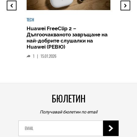
TECH
Huawei FreeClip 2 –
Дългоочакваното завръщане на
HICOMME
най-добрите слушалки на
Следв
Huawei (РЕВЮ)
смар
1
|
15.01.2026
личен
0
|
БЮЛЕТИН
Получавай бюлетин по email