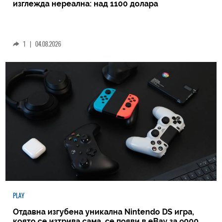
изглежда нереална: над 1100 долара
1
|
04.08.2026
PLAY
Отдавна изгубена уникална Nintendo DS игра,
която се изтрива сама, се появи в eBay за 9000