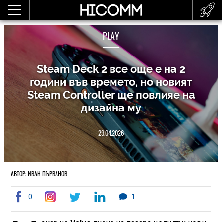
PLAY
Steam Deck 2 все още е на 2
години във времето, но новият
Steam Controller ще повлияе на
дизайна му
29.04.2026
АВТОР: ИВАН ПЪРВАНОВ
0
1